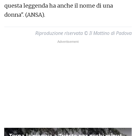
questa leggenda ha anche il nome di una
donna". (ANSA).
Riproduzione riservata © Il Mattino di Padova
Torna la pioggia a Trieste per pochi minuti: ma il caldo non molla