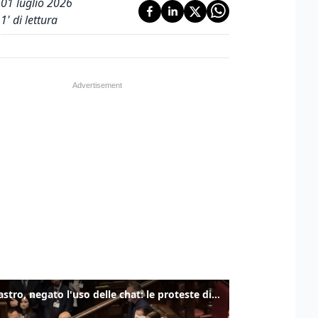
01 luglio 2026
1
' di lettura
Delmastro, negato l'uso delle chat: le proteste di Avs e M5s