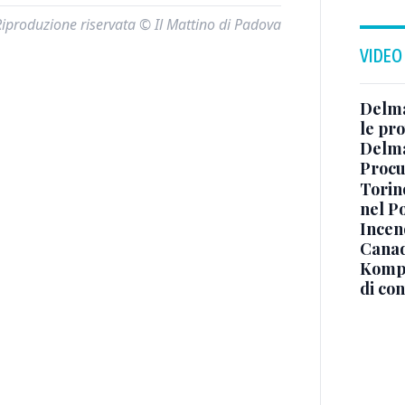
Riproduzione riservata © Il Mattino di Padova
VIDEO
Delma
le pro
Delma
Procur
Torino
nel P
Incend
Canad
Kompa
di co