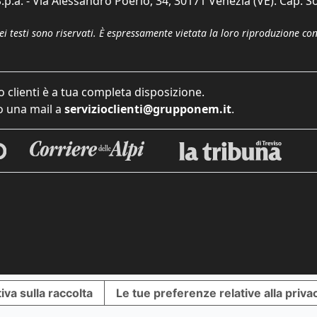
p.a. - Via Alessandro Poerio, 34, 30171 Venezia (VE). Cap. So
dei testi sono riservati. È espressamente vietata la loro riproduzione co
o clienti è a tua completa disposizione.
 una mail a
servizioclienti@grupponem.it
.
iva sulla raccolta
Le tue preferenze relative alla priva