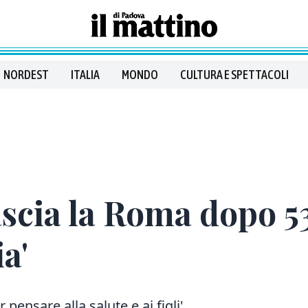
NORDEST
ITALIA
MONDO
CULTURA E SPETTACOLI
scia la Roma dopo 53
a'
 pensare alla salute e ai figli'