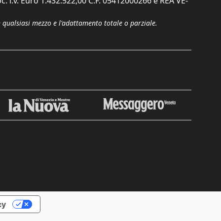
c. i.v. Euro 1.432.522,00 C.F. 05412000266 e REA VE-
n qualsiasi mezzo e l'adattamento totale o parziale.
Chiudi
cy