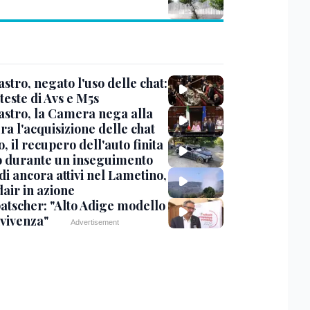
stro, negato l'uso delle chat:
teste di Avs e M5s
stro, la Camera nega alla
a l'acquisizione delle chat
, il recupero dell'auto finita
o durante un inseguimento
i ancora attivi nel Lametino,
air in azione
tscher: "Alto Adige modello
nvivenza"