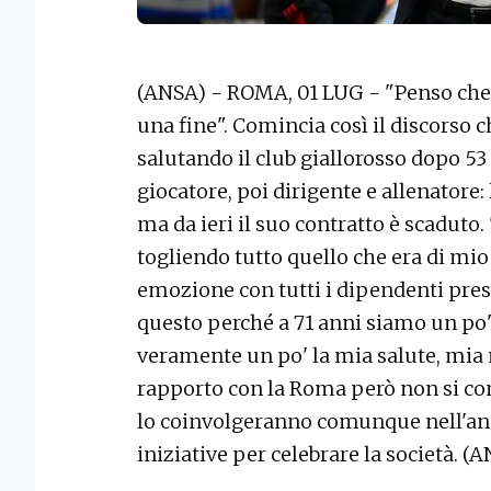
(ANSA) - ROMA, 01 LUG - "Penso che a 
una fine". Comincia così il discorso 
salutando il club giallorosso dopo 5
giocatore, poi dirigente e allenatore
ma da ieri il suo contratto è scaduto.
togliendo tutto quello che era di mio 
emozione con tutti i dipendenti pres
questo perché a 71 anni siamo un po'
veramente un po' la mia salute, mia m
rapporto con la Roma però non si con
lo coinvolgeranno comunque nell'ann
iniziative per celebrare la società. (A