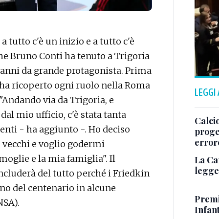
tutto c'è un inizio e a tutto c'è
che Bruno Conti ha tenuto a Trigoria
3 anni da grande protagonista. Prima
: ha ricoperto ogni ruolo nella Roma
LEGGI
 "Andando via da Trigoria, e
dal mio ufficio, c'è stata tanta
Calcio
enti - ha aggiunto -. Ho deciso
proget
error
 vecchi e voglio godermi
oglie e la mia famiglia". Il
La Ca
legge 
cluderà del tutto perché i Friedkin
o del centenario in alcune
Premi
NSA).
Infant