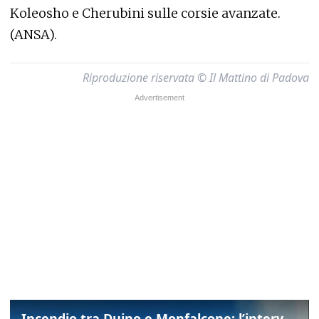
Koleosho e Cherubini sulle corsie avanzate.
(ANSA).
Riproduzione riservata © Il Mattino di Padova
Incendio tra Duino e Monfalcone: l’intervento dei vigili del fuoco