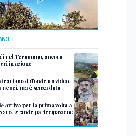
 ANCHE
di nel Teramano, ancora
teri in azione
 iraniano diffonde un video
amenei, ma è senza data
de arriva per la prima volta a
zaro, grande partecipazione