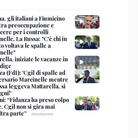
, gli italiani a Fiumicino
 tra preoccupazione e
cere per i controlli
elle, La Russa: "C'è chi in
o voltava le spalle a
nelle"
ella, iniziate le vacanze in
Adige
a (FdI): 'Cgil di spalle ad
ersario Marcinelle mentre
ssa leggeva Mattarella, si
gni!'
ni: “Fidanza ha preso colpo
e, Cgil non si gira mai
ltra parte”