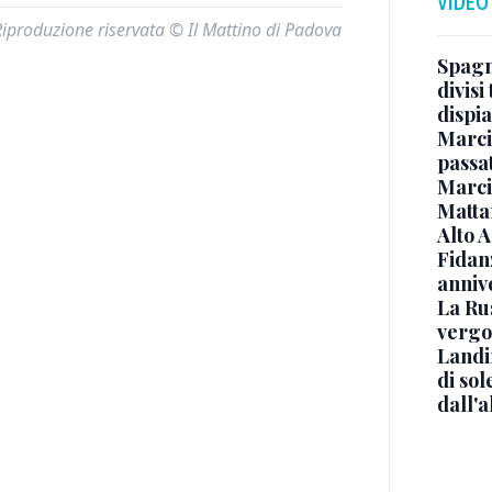
VIDEO
Riproduzione riservata © Il Mattino di Padova
Spagna
divisi
dispia
Marcin
passat
Marci
Mattar
Alto 
Fidanz
anniv
La Ru
vergo
Landi
di sol
dall'a