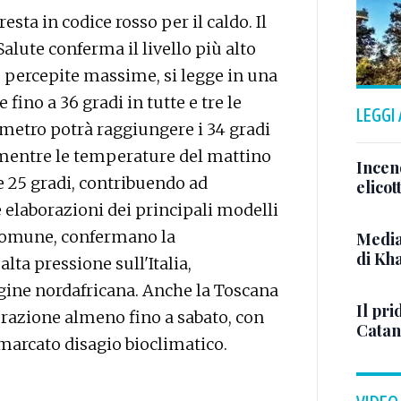
sta in codice rosso per il caldo. Il
alute conferma il livello più alto
re percepite massime, si legge in una
fino a 36 gradi in tutte e tre le
LEGGI
ometro potrà raggiungere i 34 gradi
, mentre le temperature del mattino
Incen
e 25 gradi, contribuendo ad
elicot
 elaborazioni dei principali modelli
 Comune, confermano la
Media
di Kh
ta pressione sull'Italia,
igine nordafricana. Anche la Toscana
Il pri
urazione almeno fino a sabato, con
Catan
marcato disagio bioclimatico.