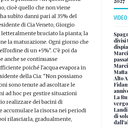
2027
uo, cioè quello che non viene
, ha subìto danni pari al 35% del
VIDEO
esidente di Cia Veneto, Giorgio
letteralmente bruciato la pianta; la
Spagna
divisi
mine la maturazione. Ogni giorno che
dispia
l'ordine di un +5%". C'è poi da
Marcin
he anche se continuasse
passat
Marci
ufficiente poiché l'acqua evapora in
Mattar
esidente della Cia: "Non possiamo
Alto 
Fidanz
ioni sono tenute ad ascoltare le
anniv
ni ad hoc per gestire situazioni
La Ru
o realizzare dei bacini di
vergo
Landi
e accumulare la risorsa nei periodi
di sol
oi rilasciarla, gradualmente,
dall'a