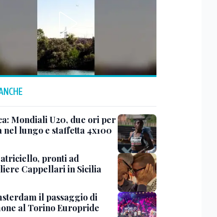
 ANCHE
ca: Mondiali U20, due ori per
ia nel lungo e staffetta 4x100
triciello, pronti ad
iere Cappellari in Sicilia
sterdam il passaggio di
mone al Torino Europride