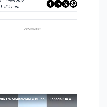
03 luglio 2026
1
' di lettura
Incendio tra Monfalcone e Duino, il Canadair in azione per fermare le fiamme sul fronte dell’A4