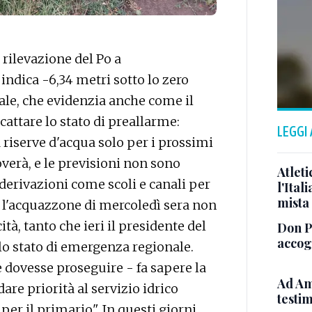
rilevazione del Po a
indica -6,34 metri sotto lo zero
ale, che evidenzia anche come il
cattare lo stato di preallarme:
LEGGI
 riserve d'acqua solo per i prossimi
overà, e le previsioni non sono
Atleti
derivazioni come scoli e canali per
l'Ital
mista
 l'acquazzone di mercoledì sera non
ità, tanto che ieri il presidente del
Don Pa
accogl
lo stato di emergenza regionale.
 dovesse proseguire - fa sapere la
Ad Am
are priorità al servizio idrico
testi
er il primario". In questi giorni