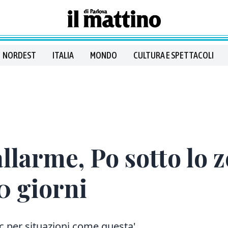
NORDEST
ITALIA
MONDO
CULTURA E SPETTACOLI
llarme, Po sotto lo z
0 giorni
oc per situazioni come questa'