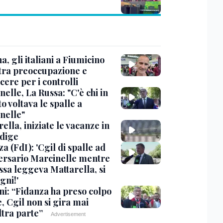
, gli italiani a Fiumicino
 tra preoccupazione e
cere per i controlli
elle, La Russa: "C'è chi in
o voltava le spalle a
nelle"
ella, iniziate le vacanze in
Adige
a (FdI): 'Cgil di spalle ad
ersario Marcinelle mentre
ssa leggeva Mattarella, si
gni!'
ni: “Fidanza ha preso colpo
e, Cgil non si gira mai
ltra parte”