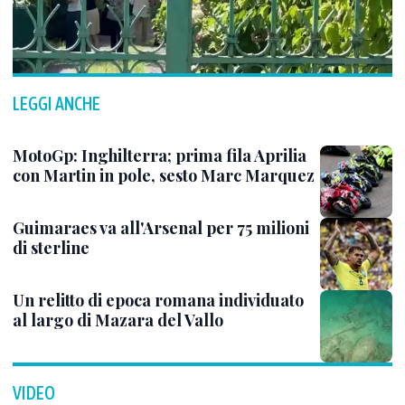
LEGGI ANCHE
MotoGp: Inghilterra; prima fila Aprilia
con Martin in pole, sesto Marc Marquez
Guimaraes va all'Arsenal per 75 milioni
di sterline
Un relitto di epoca romana individuato
al largo di Mazara del Vallo
VIDEO