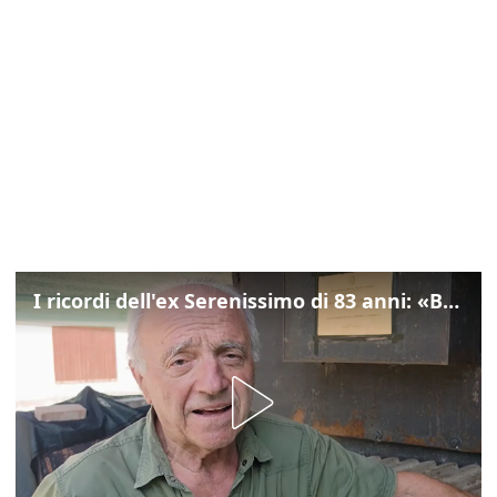
I ricordi dell'ex Serenissimo di 83 anni: «Bossi geloso di noi, in carcere mi cantavano l’inno di San Marco»