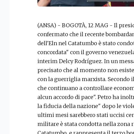
(ANSA) - BOGOTÀ, 12 MAG - Il presi
confermato che il recente bombarda
dell'Eln nel Catatumbo è stato condot
concordata" con il governo venezuel
interim Delcy Rodríguez. In un messa
precisato che al momento non esiste 
con la guerriglia marxista. Secondo il
che continuano a controllare economi
alcun accordo di pace". Petro ha inolt
la fiducia della nazione" dopo le vio
ultimi mesi sarebbero stati uccisi ce
militare è stata condotta nella zona r
Catatumbo, e rappresenta il terzo b