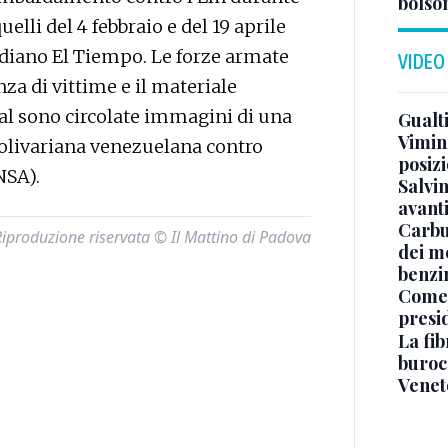
bolson
lli del 4 febbraio e del 19 aprile
tidiano El Tiempo. Le forze armate
VIDEO
za di vittime e il materiale
ial sono circolate immagini di una
Gualti
Vimin
olivariana venezuelana contro
posizi
NSA).
Salvi
avant
Carbu
Riproduzione riservata © Il Mattino di Padova
dei me
benzi
Come 
presi
La fib
burocr
Venet