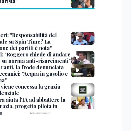
arista'
eri: "Responsabilità del
ale su Spin Time? La
one dei partiti è nota"
ni: "Roggero chiede di andare
i su norma anti-risarcimenti"
ranti, la frode denunciata
ccanici: "Acqua in gasolio e
na"
viene concessa la grazia
denziale
ra aiuta l'IA ad abbattere la
azia, progetto pilota in
o