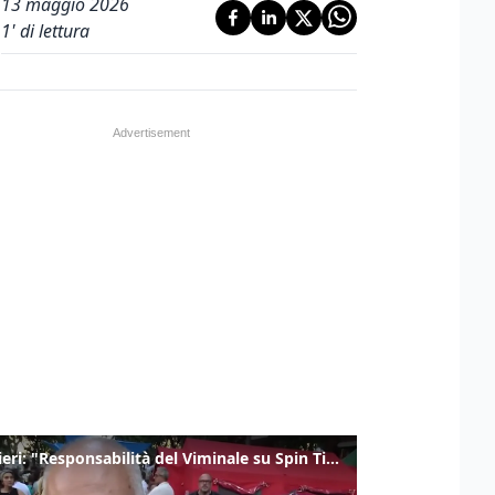
13 maggio 2026
1
' di lettura
Gualtieri: "Responsabilità del Viminale su Spin Time? La posizione dei partiti è nota"