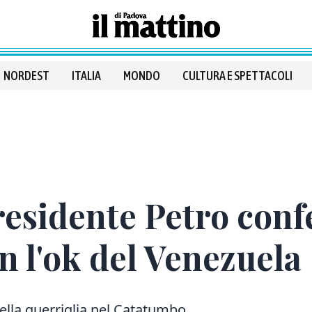
NORDEST
ITALIA
MONDO
CULTURA E SPETTACOLI
residente Petro con
on l'ok del Venezuela
lla guerriglia nel Catatumbo