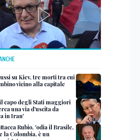
 ANCHE
ussi su Kiev, tre morti tra cui
bino vicino alla capitale
il capo degli Stati maggiori
rca una via d'uscita da
a in Iran'
ttacca Rubio, 'odia il Brasile,
e la Colombia, è un