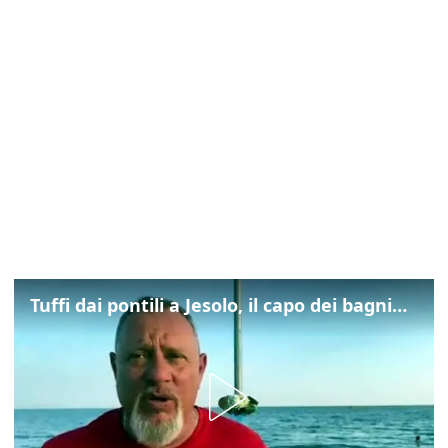
Tuffi dai pontili a Jesolo, il capo dei bagnini: "L'impegno di tutti per evitare altre tragedie"