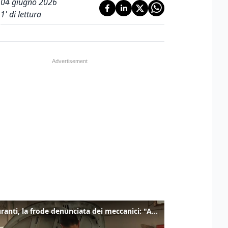
04 giugno 2026
1
' di lettura
Carburanti, la frode denunciata dei meccanici: "Acqua in gasolio e benzina"