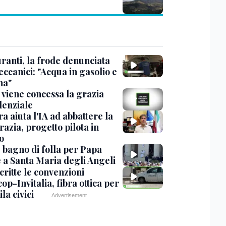
ranti, la frode denunciata
ccanici: "Acqua in gasolio e
na"
viene concessa la grazia
denziale
ra aiuta l'IA ad abbattere la
azia, progetto pilota in
o
, bagno di folla per Papa
 a Santa Maria degli Angeli
critte le convenzioni
op-Invitalia, fibra ottica per
la civici