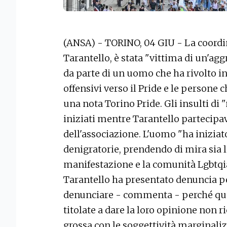
(ANSA) - TORINO, 04 GIU - La coordin
Tarantello, è stata "vittima di un'ag
da parte di un uomo che ha rivolto i
offensivi verso il Pride e le persone c
una nota Torino Pride. Gli insulti di
iniziati mentre Tarantello partecipava
dell'associazione. L'uomo "ha iniziato
denigratorie, prendendo di mira sia l
manifestazione e la comunità Lgbtqia+"
Tarantello ha presentato denuncia pe
denunciare - commenta - perché que
titolate a dare la loro opinione non ri
grossa con le soggettività marginali