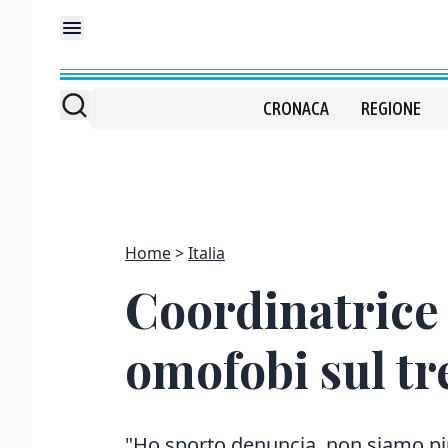
CRONACA
REGIONE
Home
Italia
Coordinatrice T
omofobi sul tr
"Ho sporto denuncia, non siamo pi