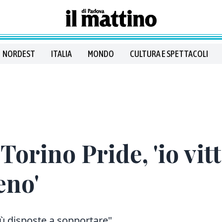
NORDEST
ITALIA
MONDO
CULTURA E SPETTACOLI
orino Pride, 'io vitt
eno'
ù disposte a sopportare"