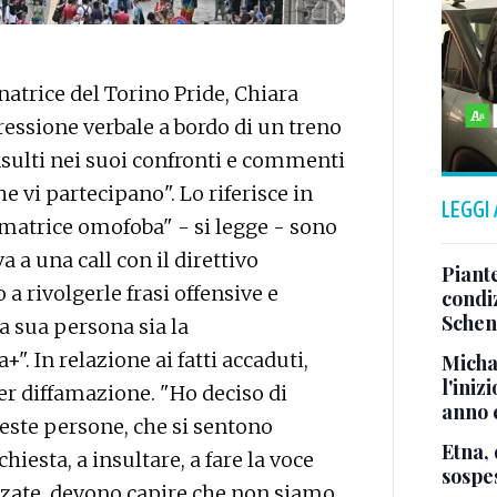
atrice del Torino Pride, Chiara
gressione verbale a bordo di un treno
nsulti nei suoi confronti e commenti
he vi partecipano". Lo riferisce in
LEGGI
 "matrice omofoba" - si legge - sono
 a una call con il direttivo
Piante
 a rivolgerle frasi offensive e
condi
Sche
a sua persona sia la
. In relazione ai fatti accaduti,
Micha
l'iniz
r diffamazione. "Ho deciso di
anno e
ste persone, che si sentono
Etna, 
chiesta, a insultare, a fare la voce
sospes
zzate, devono capire che non siamo