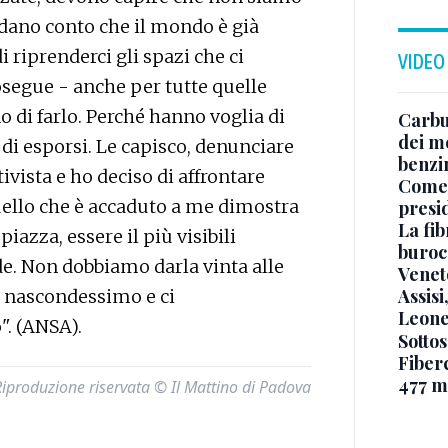
ndano conto che il mondo è già
riprenderci gli spazi che ci
VIDEO
segue - anche per tutte quelle
o di farlo. Perché hanno voglia di
Carbu
dei me
di esporsi. Le capisco, denunciare
benzi
ivista e ho deciso di affrontare
Come 
Quello che è accaduto a me dimostra
presi
La fib
azza, essere il più visibili
burocr
ade. Non dobbiamo darla vinta alle
Venet
Assisi
i nascondessimo e ci
Leone
. (ANSA).
Sottos
Fiberc
477 mi
Riproduzione riservata © Il Mattino di Padova