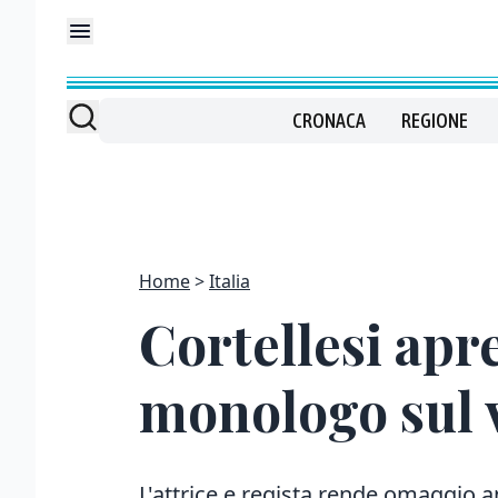
CRONACA
REGIONE
Home
Italia
Cortellesi apr
monologo sul 
L'attrice e regista rende omaggio an