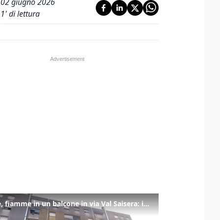
02 giugno 2026
1
' di lettura
Udine, fiamme in un balcone in via Val Saisera: intervengono i pompieri