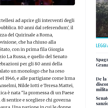
ellesi ad aprire gli interventi degli
epubblica. 80 anni dal referendum', il
zza del Quirinale a Roma,
ovisione, che ha chiuso alla
LEGGI
Stato, con in prima fila Giorgia
zio La Russa, e quello del Senato
Spagn
ebrazioni per gli 80 anni della
Grana
egalato un monologo che ha reso
l 1946, e alle partigiane come Irma
De la 
discor
Anselmi, Nilde Iotti e Teresa Mattei,
milita
lica è nata "la promessa di un Paese
Senat
 di sentire e scegliere chi governa
sanzio
paura. Una nazione in cui le donne