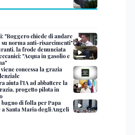
ni: "Roggero chiede di andare
i su norma anti-risarcimenti"
ranti, la frode denunciata
ccanici: "Acqua in gasolio e
na"
viene concessa la grazia
denziale
ra aiuta l'IA ad abbattere la
azia, progetto pilota in
o
, bagno di folla per Papa
 a Santa Maria degli Angeli