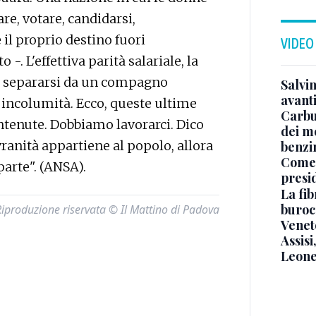
re, votare, candidarsi,
 il proprio destino fuori
VIDEO
. L'effettiva parità salariale, la
di separarsi da un compagno
Salvi
avant
 incolumità. Ecco, queste ultime
Carbu
tenute. Dobbiamo lavorarci. Dico
dei me
ranità appartiene al popolo, allora
benzi
Come 
parte". (ANSA).
presi
La fib
burocr
Riproduzione riservata © Il Mattino di Padova
Venet
Assisi
Leone