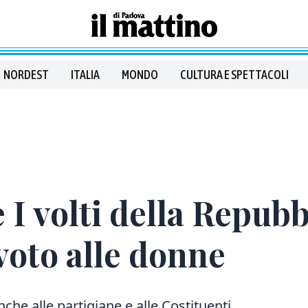
NORDEST
ITALIA
MONDO
CULTURA E SPETTACOLI
e I volti della Repub
voto alle donne
che alle partigiane e alle Costituenti