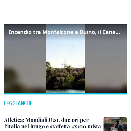
Incendio tra Monfalcone e Duino, il Canadair in azione per fermare le fiamme sul fronte dell’A4
LEGGI ANCHE
Atletica: Mondiali U20, due ori per
l'Italia nel lungo e staffetta 4x100 mista