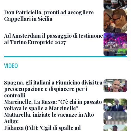
Don Patriciello, pronti ad accogliere
Cappellari in Sicilia
Ad Amsterdam il passaggio di testimone
al Torino Europride 2027
VIDEO
Spagna, gli italiani a Fiumicino divisi tra
preoccupazione e dispiacere per i
controlli
Marcinelle, La Russa: "C'è chi in passato
voltava le spalle a Marcinelle"
Mattarella, iniziate le vacanze in Alto
Adige
Fidanza (FdI): 'Cgil di spalle ad