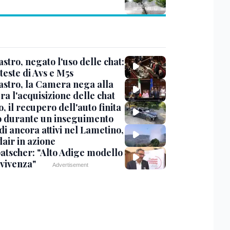
stro, negato l'uso delle chat:
teste di Avs e M5s
stro, la Camera nega alla
a l'acquisizione delle chat
, il recupero dell'auto finita
o durante un inseguimento
i ancora attivi nel Lametino,
air in azione
tscher: "Alto Adige modello
nvivenza"