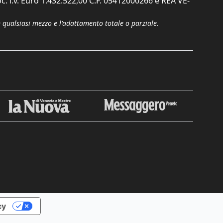
c. i.v. Euro 1.432.522,00 C.F. 05412000266 e REA VE-
n qualsiasi mezzo e l'adattamento totale o parziale.
Chiudi
cy