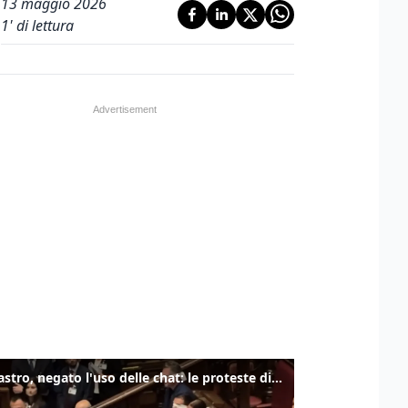
13 maggio 2026
1
' di lettura
Delmastro, negato l'uso delle chat: le proteste di Avs e M5s