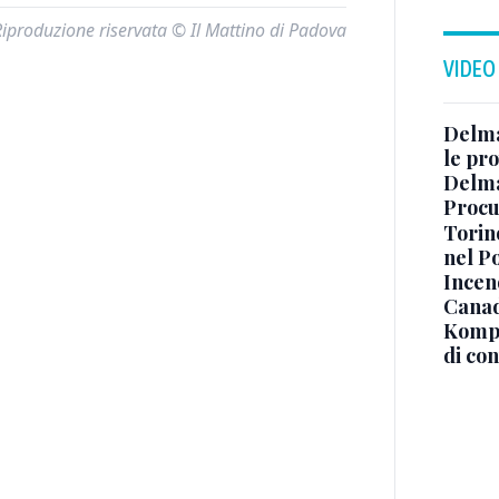
Riproduzione riservata © Il Mattino di Padova
VIDEO
Delma
le pro
Delma
Procur
Torino
nel P
Incend
Canad
Kompa
di co