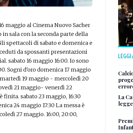
16 maggio al Cinema Nuovo Sacher
 in sala con la seconda parte della
li spettacoli di sabato e domenica e
receduti da spossanti presentazioni
LEGGI
cial. sabato 16 maggio 16:00. Io sono
1:00. Sogni d'oro domenica 17 maggio
Calcio
. martedì 19 maggio - mercoledì 20
proget
error
iovedì 21 maggio- venerdì 22
è finita. sabato 23 maggio, 16:30
La Ca
legge 
enica 24 maggio 17:30 La messa è
oledì 27 maggio. 16:00, 20:00,
Premi
Infant