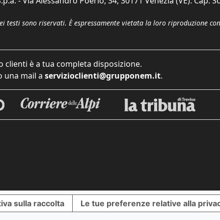
p.a. - Via Alessandro Poerio, 34, 30171 Venezia (VE). Cap. So
dei testi sono riservati. È espressamente vietata la loro riproduzione co
o clienti è a tua completa disposizione.
 una mail a
servizioclienti@grupponem.it
.
iva sulla raccolta
Le tue preferenze relative alla priva