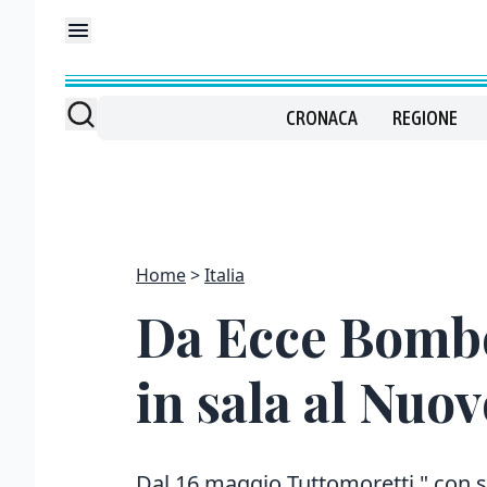
CRONACA
REGIONE
Home
Italia
Da Ecce Bombo
in sala al Nuo
Dal 16 maggio Tuttomoretti " con s