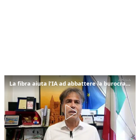
La fibra aiuta l'IA ad abbattere la burocrazia, progetto pilota in Veneto