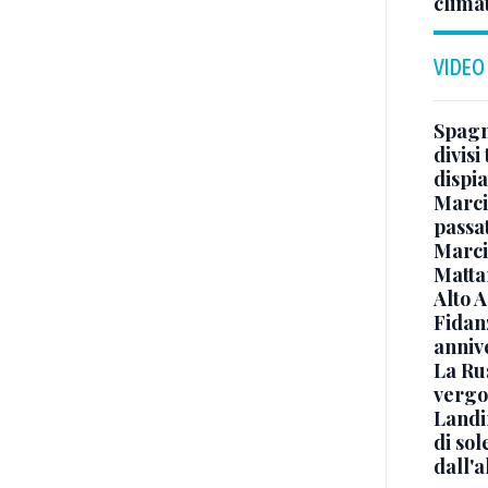
clima
VIDEO
Spagna
divisi
dispia
Marcin
passat
Marci
Mattar
Alto 
Fidanz
anniv
La Ru
vergo
Landi
di sol
dall'a