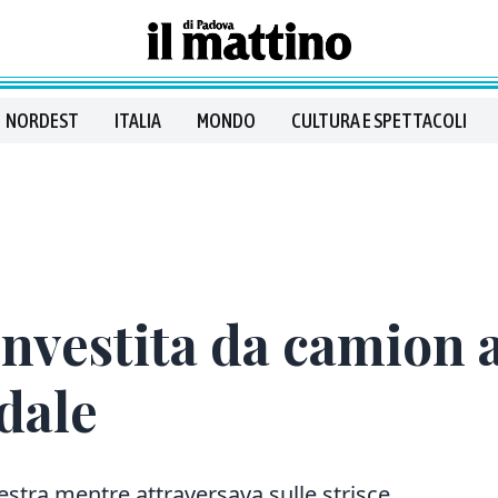
NORDEST
ITALIA
MONDO
CULTURA E SPETTACOLI
investita da camion 
dale
destra mentre attraversava sulle strisce