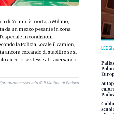
 di 67 anni è morta, a Milano,
etta da un mezzo pesante in zona
ll'ospedale in condizioni
condo la Polizia Locale il camion,
LEGGI
sta ancora cercando di stabilire se si
olo cieco, o se stesse attraversando
Pallav
Polon
Europ
Riproduzione riservata © Il Mattino di Padova
Autops
calor
Pado
Caldo
scuol