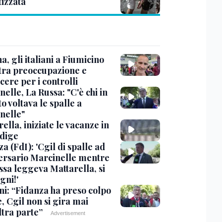
tizzata
, gli italiani a Fiumicino
 tra preoccupazione e
cere per i controlli
elle, La Russa: "C'è chi in
o voltava le spalle a
nelle"
ella, iniziate le vacanze in
Adige
a (FdI): 'Cgil di spalle ad
ersario Marcinelle mentre
ssa leggeva Mattarella, si
gni!'
ni: “Fidanza ha preso colpo
e, Cgil non si gira mai
ltra parte”