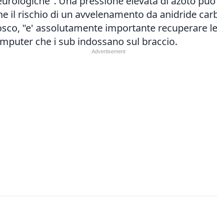
urologiche". Una pressione elevata di azoto puo'
he il rischio di un avvelenamento da anidride carb
sco, "e' assolutamente importante recuperare le 
computer che i sub indossano sul braccio.