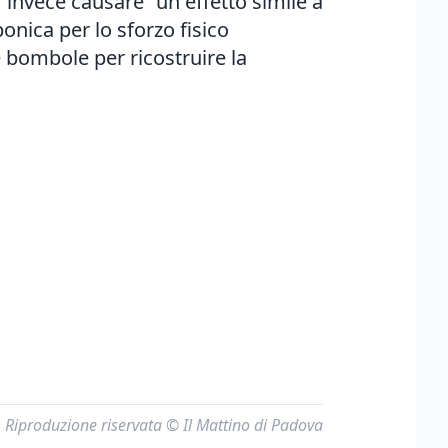
 invece causare "un effetto simile a
onica per lo sforzo fisico
bombole per ricostruire la
Riproduzione riservata © Il Mattino di Padova