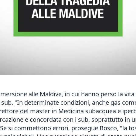
rsione alle Maldive, in cui hanno perso la vita c
ai sub. "In determinate condizioni, anche gas co
rettore del master in Medicina subacquea e iperba
cazione e concordata con i sub, soprattutto in u
. Se si commettono errori, prosegue Bosco, "la to