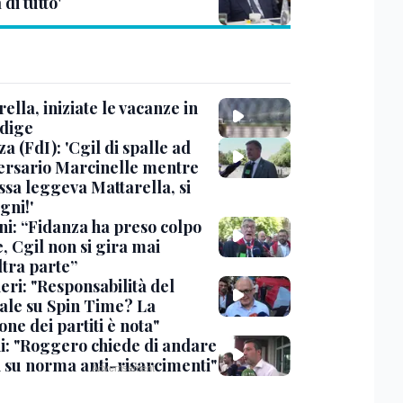
di tutto'
ella, iniziate le vacanze in
Adige
a (FdI): 'Cgil di spalle ad
ersario Marcinelle mentre
ssa leggeva Mattarella, si
gni!'
ni: “Fidanza ha preso colpo
e, Cgil non si gira mai
ltra parte”
eri: "Responsabilità del
ale su Spin Time? La
one dei partiti è nota"
ni: "Roggero chiede di andare
i su norma anti-risarcimenti"