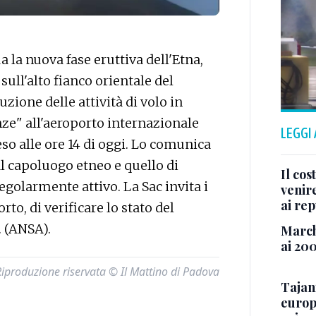
la nuova fase eruttiva dell'Etna,
sull'alto fianco orientale del
uzione delle attività di volo in
enze" all'aeroporto internazionale
LEGGI
eso alle ore 14 di oggi. Lo comunica
dal capoluogo etneo e quello di
Il cos
golarmente attivo. La Sac invita i
venir
ai re
to, di verificare lo stato del
. (ANSA).
March
ai 20
Riproduzione riservata © Il Mattino di Padova
Tajan
europe