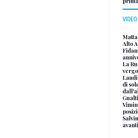
prima 
VIDEO
Mattar
Alto 
Fidanz
anniv
La Ru
vergo
Landi
di sol
dall'a
Gualti
Vimin
posizi
Salvi
avant