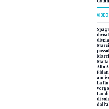
Catan
VIDEO
Spagna
divisi
dispia
Marcin
passat
Marci
Mattar
Alto 
Fidanz
anniv
La Ru
vergo
Landi
di sol
dall'a