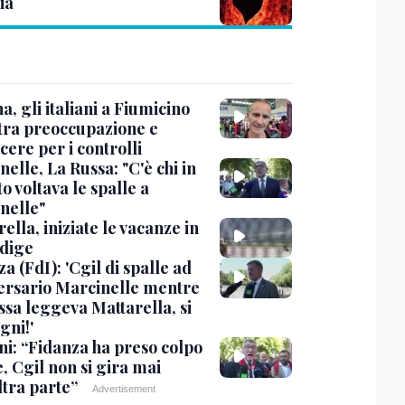
ia
, gli italiani a Fiumicino
 tra preoccupazione e
cere per i controlli
elle, La Russa: "C'è chi in
o voltava le spalle a
nelle"
ella, iniziate le vacanze in
Adige
a (FdI): 'Cgil di spalle ad
ersario Marcinelle mentre
ssa leggeva Mattarella, si
gni!'
ni: “Fidanza ha preso colpo
e, Cgil non si gira mai
ltra parte”