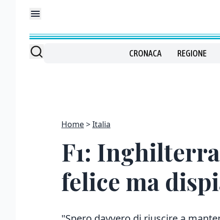
CRONACA
REGIONE
Home
Italia
F1: Inghilterra
felice ma dispi
"Spero davvero di riuscire a mante