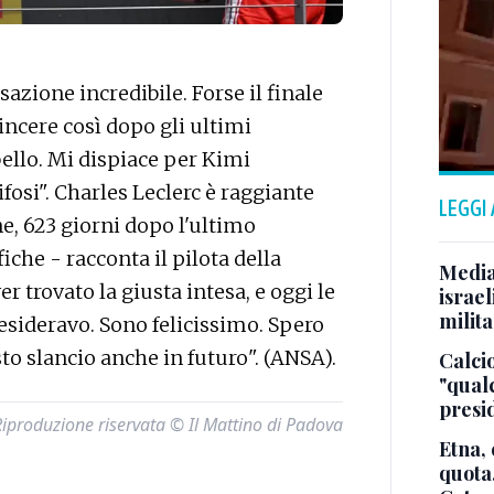
zione incredibile. Forse il finale
incere così dopo gli ultimi
bello. Mi dispiace per Kimi
ifosi". Charles Leclerc è raggiante
LEGGI
one, 623 giorni dopo l'ultimo
ifiche - racconta il pilota della
Media
r trovato la giusta intesa, e oggi le
israel
milita
esideravo. Sono felicissimo. Spero
o slancio anche in futuro". (ANSA).
Calcio
"qualc
presi
Riproduzione riservata © Il Mattino di Padova
Etna, 
quota