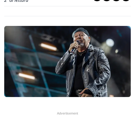
2
' di lettura