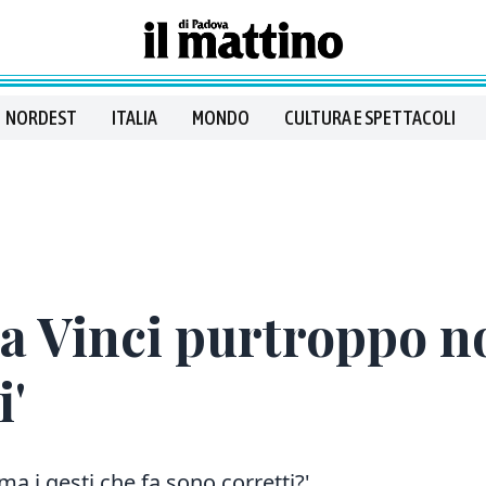
NORDEST
ITALIA
MONDO
CULTURA E SPETTACOLI
Da Vinci purtroppo no
i'
ma i gesti che fa sono corretti?'