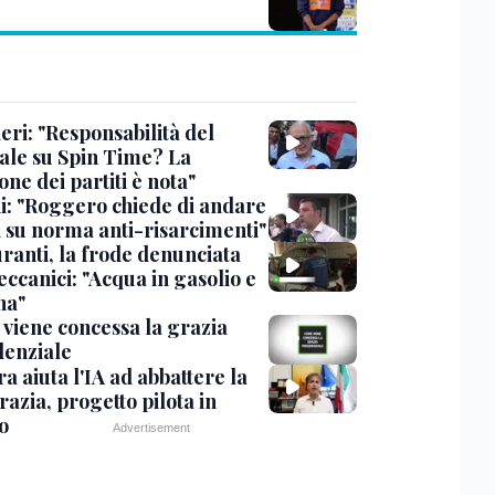
eri: "Responsabilità del
ale su Spin Time? La
one dei partiti è nota"
ni: "Roggero chiede di andare
i su norma anti-risarcimenti"
ranti, la frode denunciata
ccanici: "Acqua in gasolio e
na"
viene concessa la grazia
denziale
ra aiuta l'IA ad abbattere la
azia, progetto pilota in
o