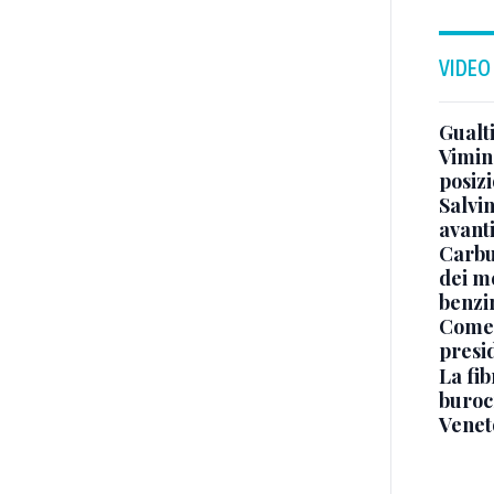
VIDEO
Gualti
Vimin
posizi
Salvi
avant
Carbu
dei me
benzi
Come 
presi
La fib
burocr
Venet