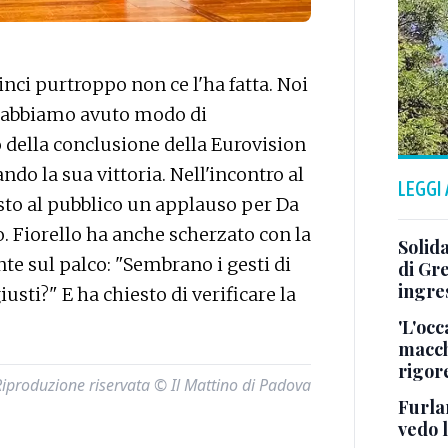
nci purtroppo non ce l'ha fatta. Noi
a, abbiamo avuto modo di
o della conclusione della Eurovision
do la sua vittoria. Nell'incontro al
LEGGI
sto al pubblico un applauso per Da
 Fiorello ha anche scherzato con la
Solida
nte sul palco: "Sembrano i gesti di
di Gre
ingre
iusti?" E ha chiesto di verificare la
'L'occ
macchi
rigor
Riproduzione riservata © Il Mattino di Padova
Furlan
vedo 