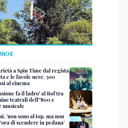
 ANCHE
rietà a Spin Time dal regista
ta e le favole nere, 500
ssi al cinema
asione fa il ladro' al Rof tra
ne teatrali dell''800 e
e musicale
i, 'non sono al top, ma non
l'ora di scendere in pedana'