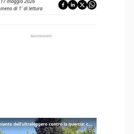
17 maggio 2026
meno di 1' di lettura
Lo schianto dell’ultraleggero contro la quercia: cosa è successo a Rivarotta