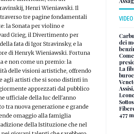
Assag
ravinskij, Henri Wieniawski. Il
traverso tre pagine fondamentali
VIDEO
e: la Sonata per violino e
vard Grieg, il Divertimento per
Carbu
dei me
della fata di Igor Stravinsky, e la
benzi
iore di Henryk Wieniawski. Fortuna
Come 
a e non come un premio: la
presi
La fib
à delle visioni artistiche, offrendo
burocr
agli artisti che si sono distinti in
Venet
Assisi
ggiormente apprezzati dal pubblico
Leone
e ufficiale della Iuc dell'anno
Sottos
to tra nuova generazione e grande
Fiberc
477 mi
 rende omaggio alla famiglia
tradizione della Istituzione che nel
nei giovani talenti che sarebbero