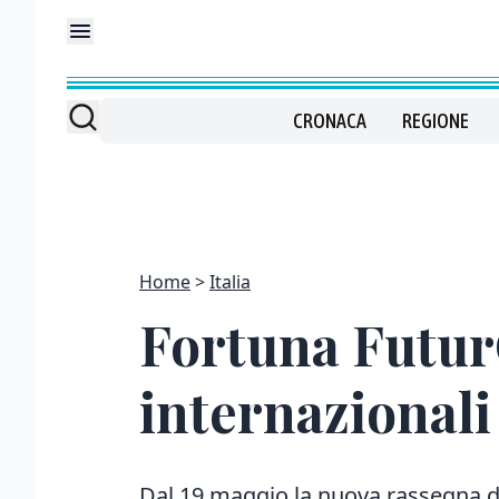
CRONACA
REGIONE
Home
Italia
Fortuna FuturC
internazionali
Dal 19 maggio la nuova rassegna del