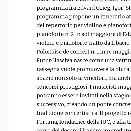
programma fra Edvard Grieg, Igor' St
programma propone un itinerario at
del repertorio per violino e pianofort
pianoforte n. 2 in sol maggiore di Ed
violino e pianoforte tratto da Il bacio 
Polonaise de concert n. 1 in re magg
FuturClassiva nasce come una vetrin
rassegna vuole promuovere la pluralit
spazio non solo ai vincitori, ma anche 
concorsi prestigiosi. I musicisti ma
potranno essere invitati nella stagion
successivo, creando un ponte concre
tradizione concertistica. Il progetto
Fortuna, fondatrice della IUC, e alla 
corso dei decenni ha sempre creduto 