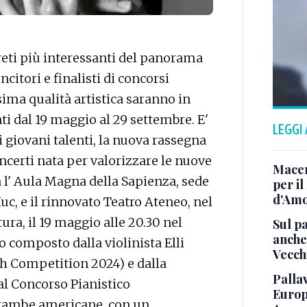
eti più interessanti del panorama
citori e finalisti di concorsi
ssima qualità artistica saranno in
 dal 19 maggio al 29 settembre. E'
LEGGI
i giovani talenti, la nuova rassegna
oncerti nata per valorizzare le nuove
Macera
a l' Aula Magna della Sapienza, sede
per il
d'Amo
Iuc, e il rinnovato Teatro Ateneo, nel
tura, il 19 maggio alle 20.30 nel
Sul p
anche 
o composto dalla violinista Elli
Vecch
th Competition 2024) e dalla
Pallav
l Concorso Pianistico
Europ
rambe americane, con un