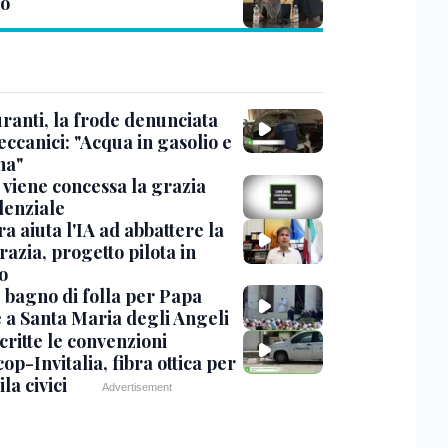
o
ranti, la frode denunciata
ccanici: "Acqua in gasolio e
na"
viene concessa la grazia
denziale
ra aiuta l'IA ad abbattere la
azia, progetto pilota in
o
, bagno di folla per Papa
 a Santa Maria degli Angeli
critte le convenzioni
op-Invitalia, fibra ottica per
la civici