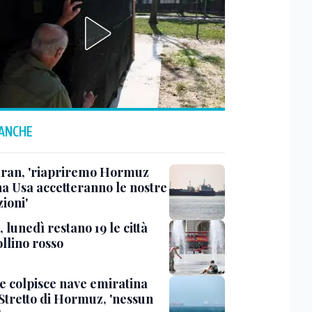
 ANCHE
ran, 'riapriremo Hormuz
a Usa accetteranno le nostre
ioni'
 lunedì restano 19 le città
llino rosso
le colpisce nave emiratina
 Stretto di Hormuz, 'nessun