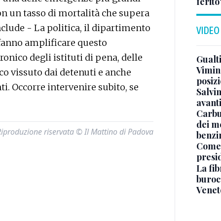
ferito
on un tasso di mortalità che supera
lude - La politica, il dipartimento
VIDEO
fanno amplificare questo
nico degli istituti di pena, delle
Gualti
Vimin
co vissuto dai detenuti e anche
posizi
i. Occorre intervenire subito, se
Salvi
avant
Carbu
dei me
Riproduzione riservata © Il Mattino di Padova
benzi
Come 
presi
La fib
burocr
Venet