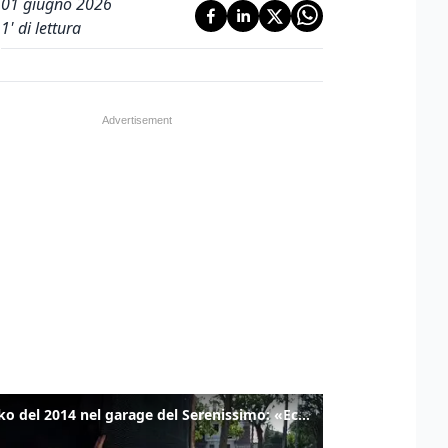
01 giugno 2026
1
' di lettura
Il tanko del 2014 nel garage del Serenissimo: «Ecco come potevamo resistere per qualche giornata»