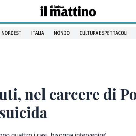
NORDEST
ITALIA
MONDO
CULTURA E SPETTACOLI
ti, nel carcere di P
suicida
ono quattro i casi, bisogna intervenire'