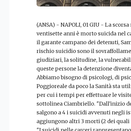
(ANSA) - NAPOLI, 01 GIU - La scorsa 
ventisette anni è morto suicida nel c
il garante campano dei detenuti, Samu
rischio suicidio sono il sovraffollamen
giudiziari, la solitudine, la vulnerabi
queste persone la detenzione diventa
Abbiamo bisogno di psicologi, di psich
Poggioreale da poco la Sanità sta ut
per cui i tempi per effettuare le visi
sottolinea Ciambriello. "Dall'inizio 
salgono a 4 i suicidi avvenuti negli i
aggiungono altri 3 morti (2 dei quali
"I suicidi nelle carceri rappresenta