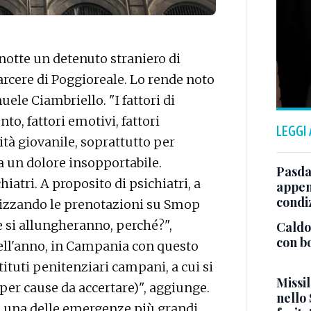
notte un detenuto straniero di
arcere di Poggioreale. Lo rende noto
ele Ciambriello. "I fattori di
to, fattori emotivi, fattori
LEGGI
lità giovanile, soprattutto per
 un dolore insopportabile.
Pasda
iatri. A proposito di psichiatri, a
appen
condiz
ilizzando le prenotazioni su Smop
te si allungheranno, perché?",
Caldo,
con bo
dell'anno, in Campania con questo
stituti penitenziari campani, a cui si
Missi
 per cause da accertare)", aggiunge.
nello
no una delle emergenze più grandi