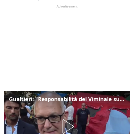
Gualtieri: "Responsabilità del Viminale su Spin Time? La posizione dei partiti è nota"