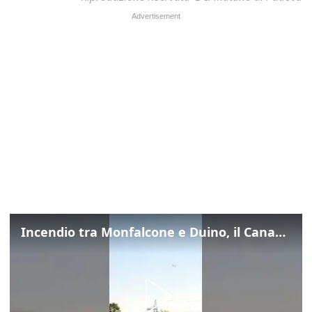
Incendio tra Monfalcone e Duino, il Canadair in azione per fermare le fiamme sul fronte dell’A4