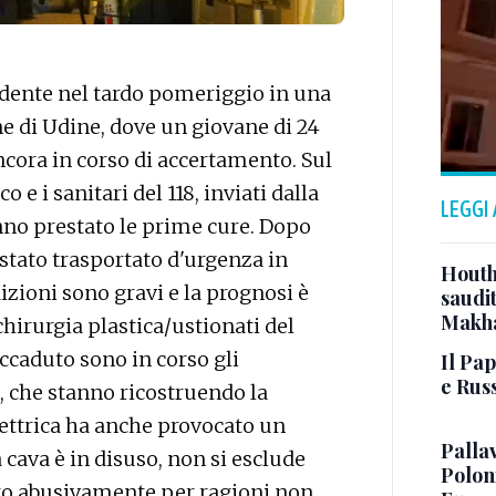
dente nel tardo pomeriggio in una
ne di Udine, dove un giovane di 24
ncora in corso di accertamento. Sul
o e i sanitari del 118, inviati dalla
LEGGI
nno prestato le prime cure. Dopo
è stato trasportato d'urgenza in
Houth
izioni sono gravi e la prognosi è
saudit
Makh
 chirurgia plastica/ustionati del
accaduto sono in corso gli
Il Pap
e Russ
, che stanno ricostruendo la
lettrica ha anche provocato un
Pallav
 cava è in disuso, non si esclude
Polon
tto abusivamente per ragioni non