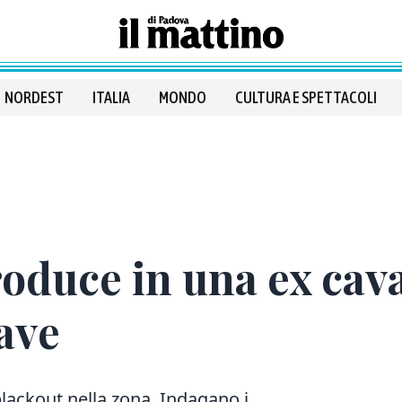
NORDEST
ITALIA
MONDO
CULTURA E SPETTACOLI
roduce in una ex cav
rave
lackout nella zona. Indagano i