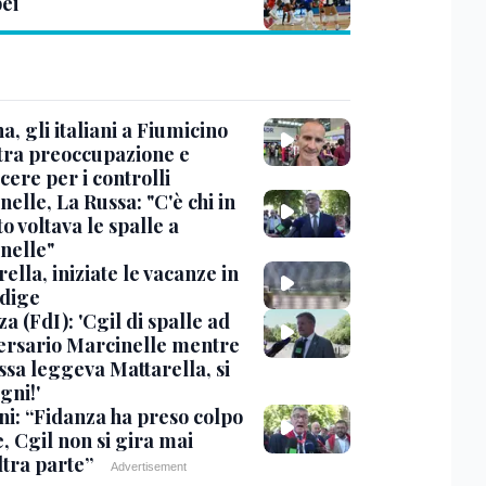
ei
, gli italiani a Fiumicino
 tra preoccupazione e
cere per i controlli
elle, La Russa: "C'è chi in
o voltava le spalle a
nelle"
ella, iniziate le vacanze in
Adige
a (FdI): 'Cgil di spalle ad
ersario Marcinelle mentre
ssa leggeva Mattarella, si
gni!'
ni: “Fidanza ha preso colpo
e, Cgil non si gira mai
ltra parte”