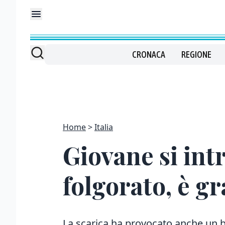
CRONACA
REGIONE
Home
Italia
Giovane si int
folgorato, è g
La scarica ha provocato anche un b