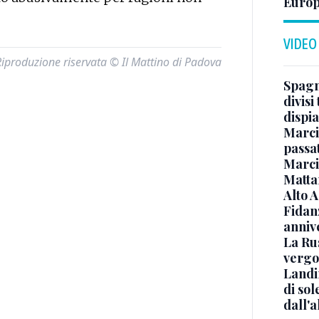
Europ
VIDEO
Riproduzione riservata © Il Mattino di Padova
Spagna
divisi
dispia
Marcin
passat
Marci
Mattar
Alto 
Fidanz
anniv
La Ru
vergo
Landi
di sol
dall'a