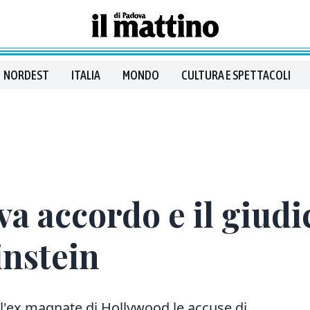
NORDEST
ITALIA
MONDO
CULTURA E SPETTACOLI
a accordo e il giudi
instein
l'ex magnate di Hollywood le accuse di