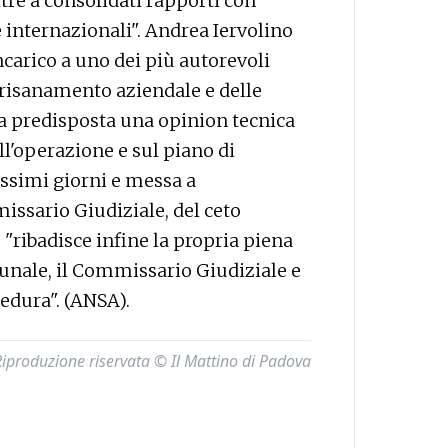
ltre a consolidati rapporti con
e internazionali". Andrea Iervolino
ncarico a uno dei più autorevoli
l risanamento aziendale e delle
a predisposta una opinion tecnica
ll'operazione e sul piano di
ossimi giorni e messa a
issario Giudiziale, del ceto
 "ribadisce infine la propria piena
ibunale, il Commissario Giudiziale e
cedura". (ANSA).
Riproduzione riservata © Il Mattino di Padova