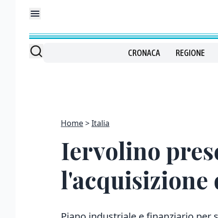
CRONACA
REGIONE
Home
Italia
Iervolino pres
l'acquisizione
Piano industriale e finanziario per s