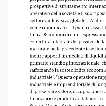
prospettive di sfruttamento internazi
operativo della società e il suo rip
settore audiovisivo globale". "A ulteri
viene comunicato - il piano è assistit
fino a 98 milioni di euro, espressam
copertura integrale del passivo della 
maturate nella precedente fase liqui
inoltre apporti immediati di liquidità
primario standing internazionale, ch
rafforzando la sostenibilità economic
industriale". "Questa operazione ra
industriale e imprenditoriale di lung
di preservare valore, occupazione e c
finanziario e produttivo italiano. Un 
Sipario Movies S.p.A. a essere un op