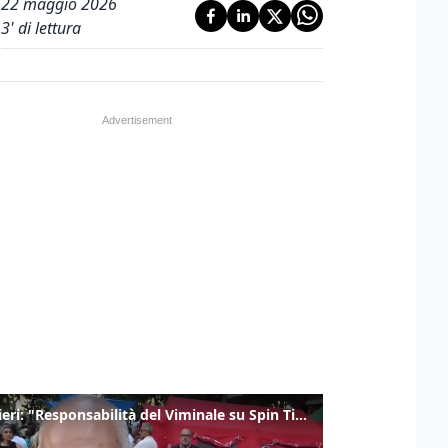
22 maggio 2026
3
' di lettura
Gualtieri: "Responsabilità del Viminale su Spin Time? La posizione dei partiti è nota"