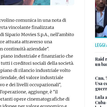
volino comunica in una nota di
erta vincolante finalizzata
di Sipario Movies S.p.A., nell'ambito
re attuata attraverso una
LEGGI
n continuità aziendale".
piano industriale e finanziario che
Raid r
utti i creditori sociali della società.
un bam
piano di rilancio industriale volto
ziendale, del valore industriale
Cnn, '
Usa ce
o e dei livelli occupazionali",
guerr
l'operazione, aggiunge, è "il
Lula a
rtanti opere cinematografiche di
Cuba 
e idonee per valore economico e