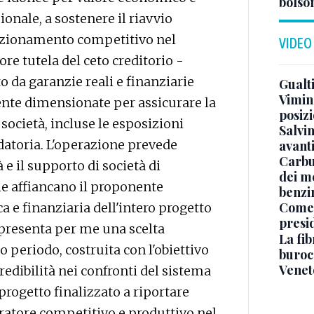
bolson
onale, a sostenere il riavvio
osizionamento competitivo nel
VIDEO
ore tutela del ceto creditorio -
o da garanzie reali e finanziarie
Gualti
Vimin
ente dimensionate per assicurare la
posizi
società, incluse le esposizioni
Salvi
datoria. L'operazione prevede
avant
Carbu
 e il supporto di società di
dei me
e affiancano il proponente
benzi
Come 
a e finanziaria dell'intero progetto
presi
ppresenta per me una scelta
La fib
o periodo, costruita con l'obiettivo
burocr
Venet
redibilità nei confronti del sistema
progetto finalizzato a riportare
eratore competitivo e produttivo nel