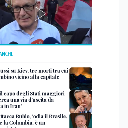
 ANCHE
ussi su Kiev, tre morti tra cui
bino vicino alla capitale
il capo degli Stati maggiori
rca una via d'uscita da
a in Iran'
ttacca Rubio, 'odia il Brasile,
e la Colombia, è un