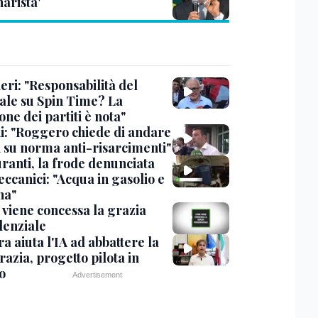
arista'
eri: "Responsabilità del
ale su Spin Time? La
one dei partiti è nota"
ni: "Roggero chiede di andare
i su norma anti-risarcimenti"
ranti, la frode denunciata
ccanici: "Acqua in gasolio e
na"
viene concessa la grazia
denziale
ra aiuta l'IA ad abbattere la
azia, progetto pilota in
o