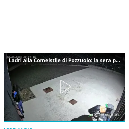
Ladri alla Comelstile di Pozzuolo: la sera prima il tentato furto a Buja, ecco le immagini