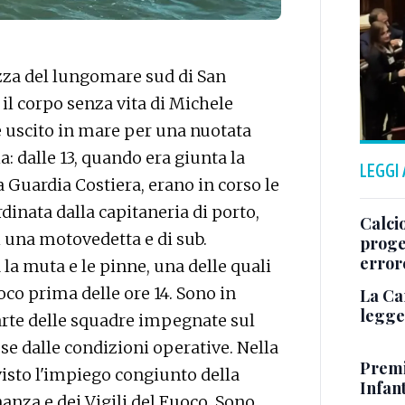
tezza del lungomare sud di San
 il corpo senza vita di Michele
 uscito in mare per una nuotata
: dalle 13, quando era giunta la
LEGGI
a Guardia Costiera, erano in corso le
rdinata dalla capitaneria di porto,
Calcio
di una motovedetta e di sub.
proget
error
la muta e le pinne, una delle quali
oco prima delle ore 14. Sono in
La Ca
legge 
arte delle squadre impegnate sul
e dalle condizioni operative. Nella
Premi
 visto l'impiego congiunto della
Infant
nanza e dei Vigili del Fuoco. Sono