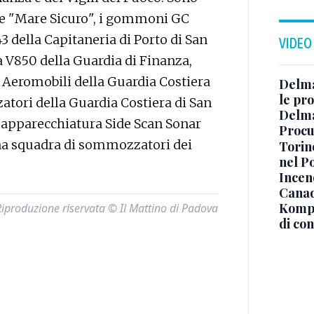
tre "Mare Sicuro", i gommoni GC
 della Capitaneria di Porto di San
VIDEO
 V850 della Guardia di Finanza,
 Aeromobili della Guardia Costiera
Delma
le pro
tori della Guardia Costiera di San
Delma
i apparecchiatura Side Scan Sonar
Procur
na squadra di sommozzatori dei
Torino
nel P
Incend
Canad
Kompa
Riproduzione riservata © Il Mattino di Padova
di co