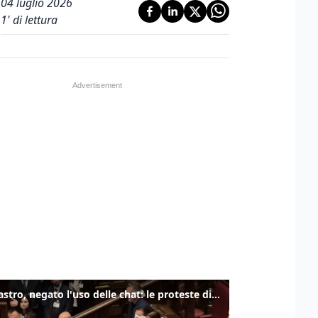
04 luglio 2026
1
' di lettura
Delmastro, negato l'uso delle chat: le proteste di Avs e M5s