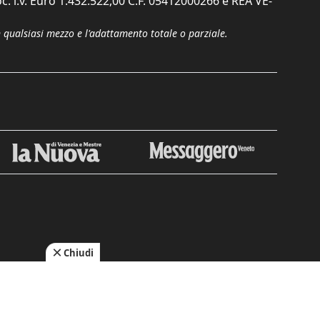
c. i.v. Euro 1.432.522,00 C.F. 05412000266 e REA VE-
n qualsiasi mezzo e l'adattamento totale o parziale.
Chiudi
cy