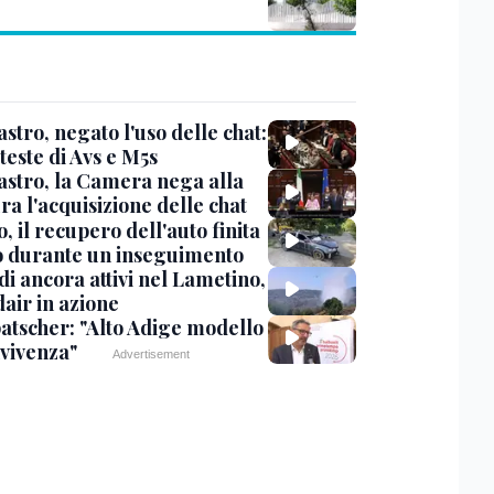
stro, negato l'uso delle chat:
teste di Avs e M5s
stro, la Camera nega alla
a l'acquisizione delle chat
, il recupero dell'auto finita
o durante un inseguimento
i ancora attivi nel Lametino,
air in azione
tscher: "Alto Adige modello
nvivenza"