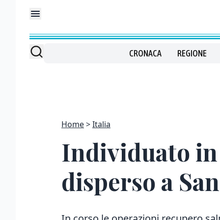
CRONACA
REGIONE
Home
Italia
Individuato in
disperso a San
In corso le operazioni recupero sal