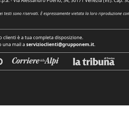
p.a. - Via Alessandro Poerio, 34, 30171 Venezia (VE). Cap. So
dei testi sono riservati. È espressamente vietata la loro riproduzione co
o clienti è a tua completa disposizione.
 una mail a
servizioclienti@grupponem.it
.
iva sulla raccolta
Le tue preferenze relative alla priva