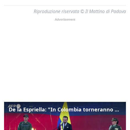
Riproduzione riservata © Il Mattino di Padova
De la Espriella: "In Colombia torneranno ordine, autorità e libertà"