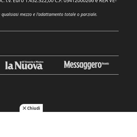
c. i.v. Euro 1.432.522,00 C.F. 05412000266 e REA VE-
n qualsiasi mezzo e l'adattamento totale o parziale.
Chiudi
cy