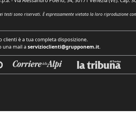
p.a. - Via Alessandro Poerio, 34, 30171 Venezia (VE). Cap. So
dei testi sono riservati. È espressamente vietata la loro riproduzione co
o clienti è a tua completa disposizione.
 una mail a
servizioclienti@grupponem.it
.
iva sulla raccolta
Le tue preferenze relative alla priva