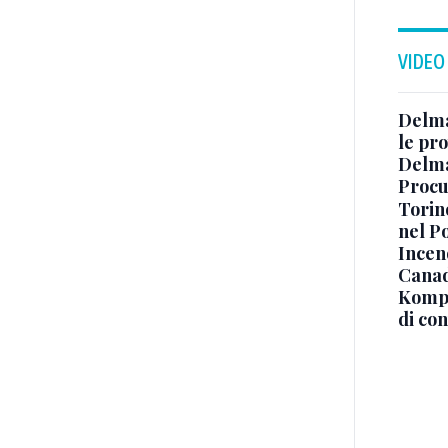
VIDEO
Delma
le pro
Delma
Procur
Torino
nel P
Incend
Canad
Kompa
di co