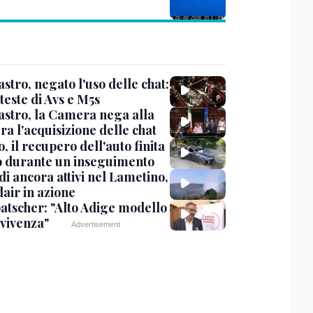
stro, negato l'uso delle chat:
teste di Avs e M5s
stro, la Camera nega alla
a l'acquisizione delle chat
, il recupero dell'auto finita
o durante un inseguimento
i ancora attivi nel Lametino,
air in azione
tscher: "Alto Adige modello
nvivenza"