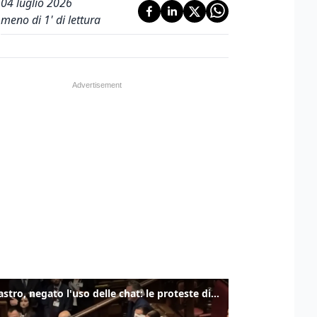
04 luglio 2026
meno di 1' di lettura
Delmastro, negato l'uso delle chat: le proteste di Avs e M5s