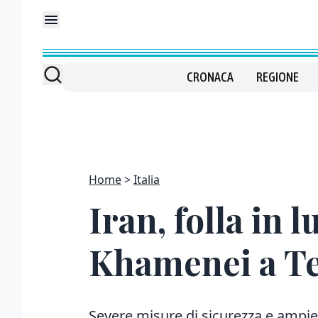
CRONACA
REGIONE
Home
Italia
Iran, folla in 
Khamenei a T
Severe misure di sicurezza e ampie re