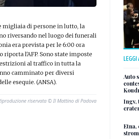
igliaia di persone in lutto, la
nno riversando nel luogo dei funerali
nia era prevista per le 6:00 ora
to riporta l'AFP. Sono state imposte
LEGGI
trizioni al traffico in tutta la
anno camminato per diversi
Auto 
elle esequie. (ANSA).
conte
Koudr
Riproduzione riservata © Il Mattino di Padova
Ingv, 
crate
Etna, 
strom