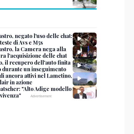
stro, negato l'uso delle chat:
teste di Avs e M5s
stro, la Camera nega alla
a l'acquisizione delle chat
, il recupero dell'auto finita
o durante un inseguimento
i ancora attivi nel Lametino,
air in azione
tscher: "Alto Adige modello
nvivenza"