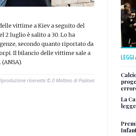
elle vittime a Kiev a seguito del
 2 luglio è salito a 30. Lo ha
mergenze, secondo quanto riportato da
rpi. Il bilancio delle vittime sale a
LEGGI
. (ANSA).
Calcio
Riproduzione riservata © Il Mattino di Padova
proget
error
La Ca
legge 
Premi
Infant