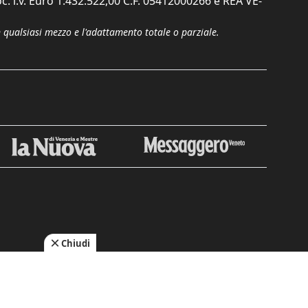
c. i.v. Euro 1.432.522,00 C.F. 05412000266 e REA VE-
n qualsiasi mezzo e l'adattamento totale o parziale.
Chiudi
cy