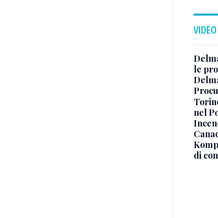
VIDEO
Delma
le pro
Delma
Procur
Torino
nel P
Incend
Canad
Kompa
di co