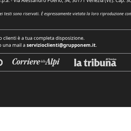
p.a. - Via Alessandro Poerio, 34, 30171 Venezia (VE). Cap. So
dei testi sono riservati. È espressamente vietata la loro riproduzione co
o clienti è a tua completa disposizione.
 una mail a
servizioclienti@grupponem.it
.
iva sulla raccolta
Le tue preferenze relative alla priva