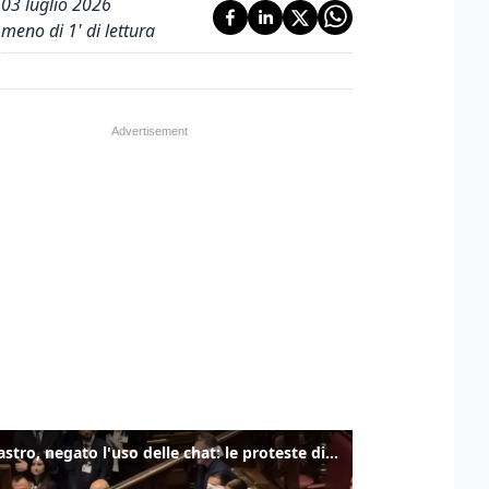
03 luglio 2026
meno di 1' di lettura
Delmastro, negato l'uso delle chat: le proteste di Avs e M5s