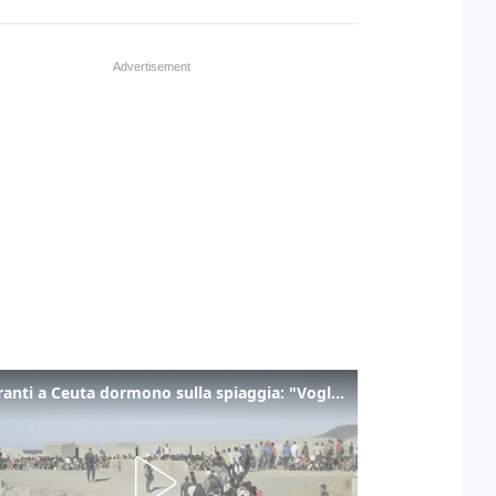
I migranti a Ceuta dormono sulla spiaggia: "Vogliamo entrare in Europa"