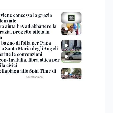
viene concessa la grazia
denziale
ra aiuta l'IA ad abbattere la
azia, progetto pilota in
o
, bagno di folla per Papa
 a Santa Maria degli Angeli
critte le convenzioni
op-Invitalia, fibra ottica per
la civici
ellapiaga allo Spin Time di