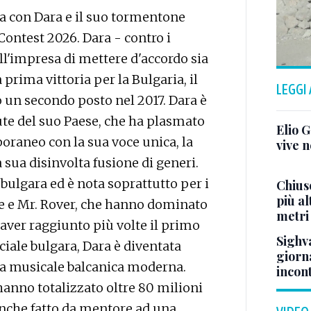
 con Dara e il suo tormentone
ontest 2026. Dara - contro i
nell'impresa di mettere d'accordo sia
la prima vittoria per la Bulgaria, il
LEGGI
ao un secondo posto nel 2017. Dara è
te del suo Paese, che ha plasmato
Elio G
raneo con la sua voce unica, la
vive n
 sua disinvolta fusione di generi.
 bulgara ed è nota soprattutto per i
Chiuso
più a
Me e Mr. Rover, che hanno dominato
metri
 aver raggiunto più volte il primo
Sighva
iciale bulgara, Dara è diventata
giorn
na musicale balcanica moderna.
incon
hanno totalizzato oltre 80 milioni
 anche fatto da mentore ad una