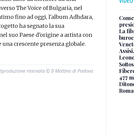
VIDEO
verso The Voice of Bulgaria, nel
intimo fino ad oggi, l'album Adhdara,
Come 
presi
rogetto ha segnato la sua
La fib
nel suo Paese d'origine a artista con
burocr
e una crescente presenza globale.
Venet
Assisi
Leone
Sottos
Fiberc
Riproduzione riservata © Il Mattino di Padova
477 mi
Diton
Roma