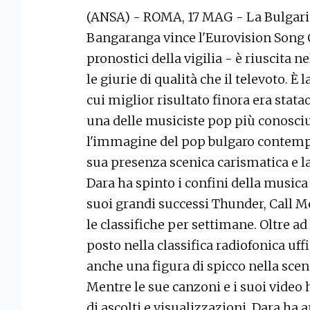
(ANSA) - ROMA, 17 MAG - La Bulgaria
Bangaranga vince l'Eurovision Song C
pronostici della vigilia - è riuscita 
le giurie di qualità che il televoto. È 
cui miglior risultato finora era stat
una delle musiciste pop più conosciu
l'immagine del pop bulgaro contempo
sua presenza scenica carismatica e la
Dara ha spinto i confini della musica
suoi grandi successi Thunder, Call 
le classifiche per settimane. Oltre ad
posto nella classifica radiofonica uff
anche una figura di spicco nella sce
Mentre le sue canzoni e i suoi video 
di ascolti e visualizzazioni, Dara ha