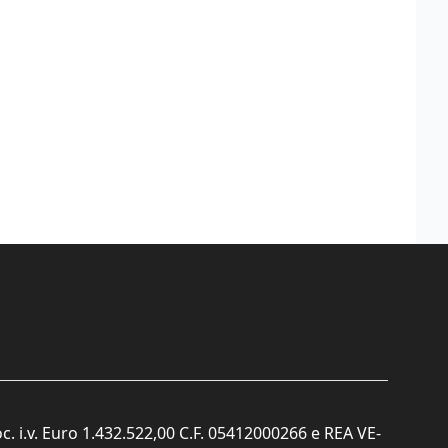
c. i.v. Euro 1.432.522,00 C.F. 05412000266 e REA VE-