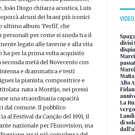
João Diogo chitarra acustica, Luis
roporrà alcuni dei brani più iconici
VIDEO
uo ultimo album 'Perfil', che
 personali per come si snoda tra il
Spagna
divisi
almente legato alle taverne e alla vita
dispia
do ha per la prima volta acquisito
Marcin
a seconda metà del Novecento con
passat
Marci
intensa e drammatica e testi
Mattar
rigues la pianista, compositrice e
Alto 
Fidanz
titolata: nata a Montijo, nei pressi
anniv
vane una straordinaria capacità
La Ru
ri dal comune. Il pubblico
vergo
Landi
a al Festival da Canção del 1991, il
di sol
ante nazionale per l'Eurovision, ma
dall'a
a direzione assai più complessa del