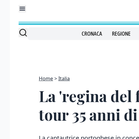
CRONACA
REGIONE
Home
Italia
La 'regina del 
tour 35 anni d
La cantautrice portoghese in concert