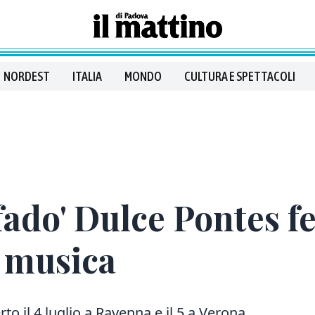
NORDEST
ITALIA
MONDO
CULTURA E SPETTACOLI
fado' Dulce Pontes f
i musica
o il 4 luglio a Ravenna e il 5 a Verona