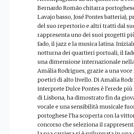
Bernardo Romão chitarra portoghese, 
Lavajo basso, José Pontes batteria), p
del suo repertorio e altri tratti dal s
rappresenta uno dei suoi progetti più
fado, il jazz e la musica latina. Inizi
notturna dei quartieri portuali, il fa
una dimensione internazionale nell
Amália Rodrigues, grazie a una voce 
poetici di alto livello. Di Amalia Rod
interprete Dulce Pontes è l'erede più 
di Lisbona, ha dimostrato fin da gio
vocale e una sensibilità musicale fuo
portoghese l'ha scoperta con la vittori
concorso che seleziona il rappresent
la sua carriera si è sviluppata in un