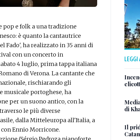
pop e folk a una tradizione
esco: è quanto la cantautrice
l Fado', ha realizzato in 35 anni di
tival con un concerto in
LEGGI
bato 4 luglio, prima tappa italiana
o Romano di Verona. La cantante che
Incen
rnazionale, rischiarando gli
elicot
one musicale portoghese, ha
one per un suono antico, con la
Media
di Kh
ttraverso le più diverse
ile, dalla Mitteleuropa all'Italia, a
Il pri
o con Ennio Morricone.
Catan
zione (Sérgio Pedroza pianoforte,