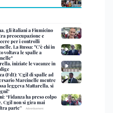
, gli italiani a Fiumicino
 tra preoccupazione e
cere per i controlli
elle, La Russa: "C'è chi in
o voltava le spalle a
nelle"
ella, iniziate le vacanze in
Adige
a (FdI): 'Cgil di spalle ad
ersario Marcinelle mentre
ssa leggeva Mattarella, si
gni!'
ni: “Fidanza ha preso colpo
e, Cgil non si gira mai
ltra parte”