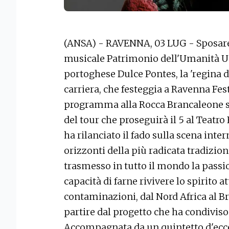
(ANSA) - RAVENNA, 03 LUG - Sposare 
musicale Patrimonio dell'Umanità Un
portoghese Dulce Pontes, la 'regina de
carriera, che festeggia a Ravenna Fes
programma alla Rocca Brancaleone sa
del tour che proseguirà il 5 al Teatr
ha rilanciato il fado sulla scena inte
orizzonti della più radicata tradizi
trasmesso in tutto il mondo la passi
capacità di farne rivivere lo spirito a
contaminazioni, dal Nord Africa al Bras
partire dal progetto che ha condivis
Accompagnata da un quintetto d'ecce