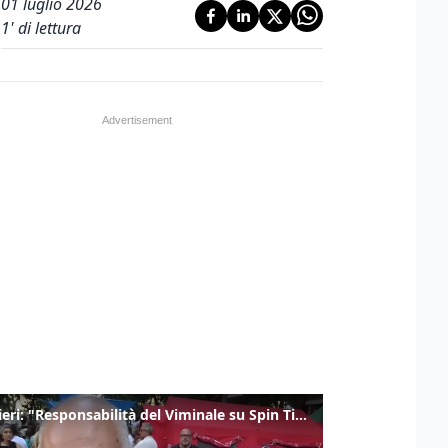
01 luglio 2026
1
' di lettura
Gualtieri: "Responsabilità del Viminale su Spin Time? La posizione dei partiti è nota"