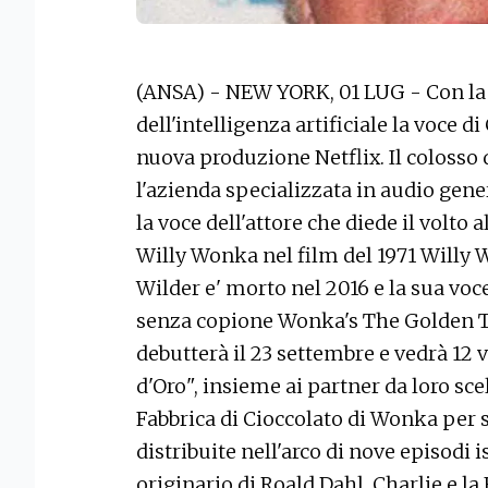
(ANSA) - NEW YORK, 01 LUG - Con la 
dell'intelligenza artificiale la voce 
nuova produzione Netflix. Il colosso
l'azienda specializzata in audio gene
la voce dell'attore che diede il volto
Willy Wonka nel film del 1971 Willy W
Wilder e' morto nel 2016 e la sua voce
senza copione Wonka's The Golden 
debutterà il 23 settembre e vedrà 12 v
d'Oro", insieme ai partner da loro sce
Fabbrica di Cioccolato di Wonka per s
distribuite nell'arco di nove episodi i
originario di Roald Dahl, Charlie e la 