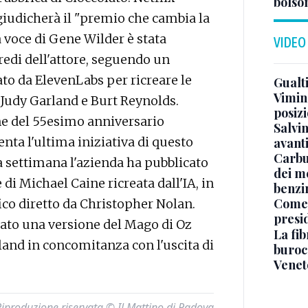
bolson
ggiudicherà il "premio che cambia la
a voce di Gene Wilder è stata
VIDEO
eredi dell'attore, seguendo un
to da ElevenLabs per ricreare le
Gualti
Vimin
i Judy Garland e Burt Reynolds.
posizi
one del 55esimo anniversario
Salvi
enta l'ultima iniziativa di questo
avant
Carbu
a settimana l'azienda ha pubblicato
dei me
 di Michael Caine ricreata dall'IA, in
benzi
Come 
co diretto da Christopher Nolan.
presi
iato una versione del Mago di Oz
La fib
arland in concomitanza con l'uscita di
burocr
Venet
Riproduzione riservata © Il Mattino di Padova