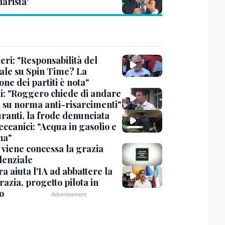
arista'
eri: "Responsabilità del
ale su Spin Time? La
one dei partiti è nota"
ni: "Roggero chiede di andare
i su norma anti-risarcimenti"
ranti, la frode denunciata
ccanici: "Acqua in gasolio e
na"
viene concessa la grazia
denziale
ra aiuta l'IA ad abbattere la
azia, progetto pilota in
o