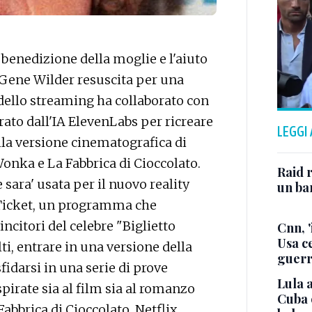
benedizione della moglie e l'aiuto
di Gene Wilder resuscita per una
 dello streaming ha collaborato con
rato dall'IA ElevenLabs per ricreare
LEGGI
 alla versione cinematografica di
onka e La Fabbrica di Cioccolato.
Raid r
 sara' usata per il nuovo reality
un bam
Ticket, un programma che
incitori del celebre "Biglietto
Cnn, '
Usa ce
lti, entrare in una versione della
guerr
fidarsi in una serie di prove
Lula a
spirate sia al film sia al romanzo
Cuba 
Fabbrica di Cioccolato. Netflix