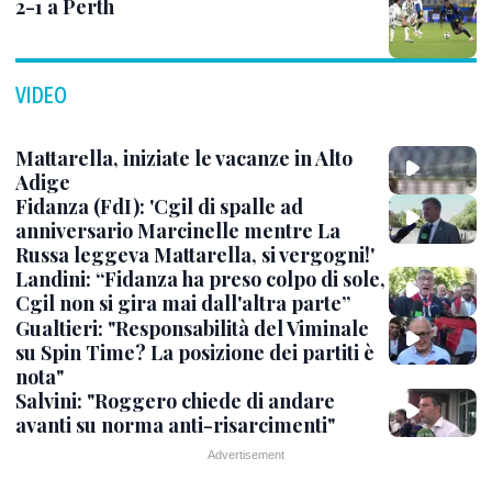
2-1 a Perth
VIDEO
Mattarella, iniziate le vacanze in Alto
Adige
Fidanza (FdI): 'Cgil di spalle ad
anniversario Marcinelle mentre La
Russa leggeva Mattarella, si vergogni!'
Landini: “Fidanza ha preso colpo di sole,
Cgil non si gira mai dall'altra parte”
Gualtieri: "Responsabilità del Viminale
su Spin Time? La posizione dei partiti è
nota"
Salvini: "Roggero chiede di andare
avanti su norma anti-risarcimenti"