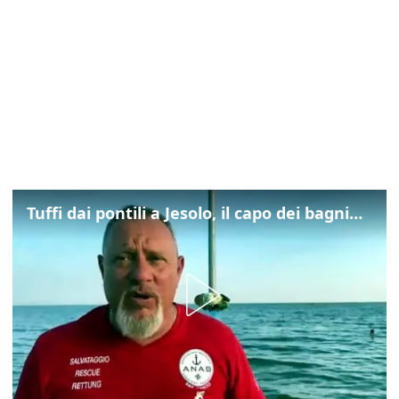
Tuffi dai pontili a Jesolo, il capo dei bagnini: "L'impegno di tutti per evitare altre tragedie"