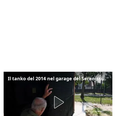
Il tanko del 2014 nel garage del Serenissimo: «Ecco come potevamo resistere per qualche giornata»