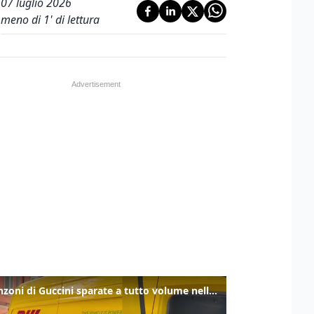
07 luglio 2026
meno di 1' di lettura
Le canzoni di Guccini sparate a tutto volume nella strada dove abitava