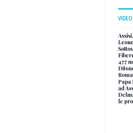
VIDEO
Assisi
Leone
Sottos
Fiberc
477 mi
Diton
Roma
Papa 
ad Ass
Delma
le pro