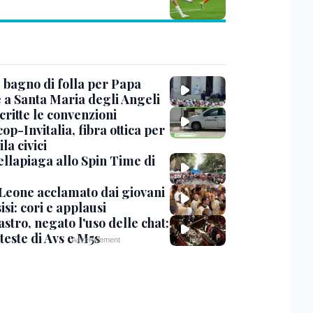
, bagno di folla per Papa
 a Santa Maria degli Angeli
critte le convenzioni
op-Invitalia, fibra ottica per
la civici
ellapiaga allo Spin Time di
Leone acclamato dai giovani
isi: cori e applausi
stro, negato l'uso delle chat:
teste di Avs e M5s