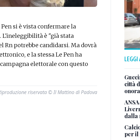
Pen si è vista confermare la
L'ineleggibilità è "già stata
 del Rn potrebbe candidarsi. Ma dovrà
ettronico, e la stessa Le Pen ha
LEGGI
re campagna elettorale con questo
Gucci
città 
onora
Riproduzione riservata © Il Mattino di Padova
ANSA/
Liver
dalla
Calci
per il