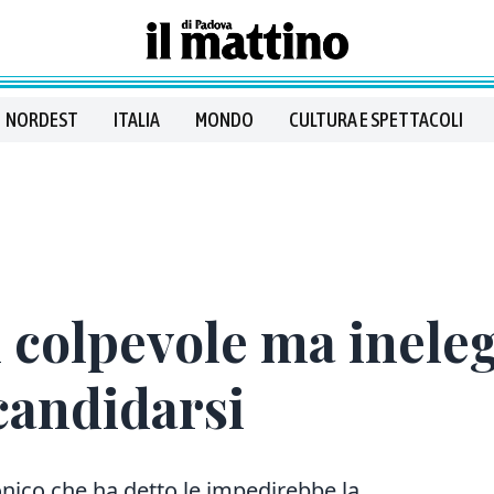
NORDEST
ITALIA
MONDO
CULTURA E SPETTACOLI
colpevole ma inelegg
candidarsi
ronico che ha detto le impedirebbe la