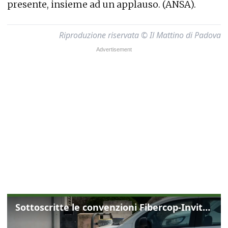
presente, insieme ad un applauso. (ANSA).
Riproduzione riservata © Il Mattino di Padova
Sottoscritte le convenzioni Fibercop-Invitalia, fibra ottica per 477 mila civici