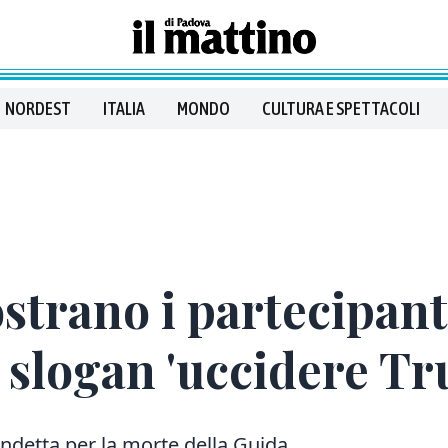
NORDEST
ITALIA
MONDO
CULTURA E SPETTACOLI
trano i partecipanti
slogan 'uccidere T
endetta per la morte della Guida