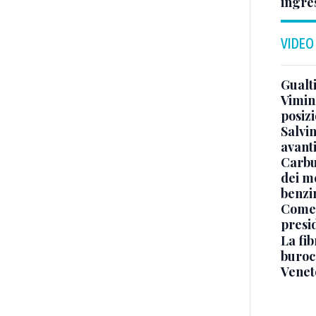
ingre
VIDEO
Gualti
Vimin
posizi
Salvi
avant
Carbu
dei me
benzi
Come 
presi
La fib
burocr
Venet