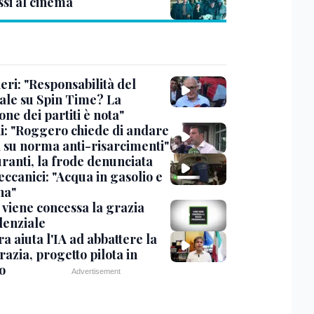
ssi al cinema
eri: "Responsabilità del
ale su Spin Time? La
one dei partiti è nota"
ni: "Roggero chiede di andare
i su norma anti-risarcimenti"
ranti, la frode denunciata
ccanici: "Acqua in gasolio e
na"
viene concessa la grazia
denziale
ra aiuta l'IA ad abbattere la
azia, progetto pilota in
o