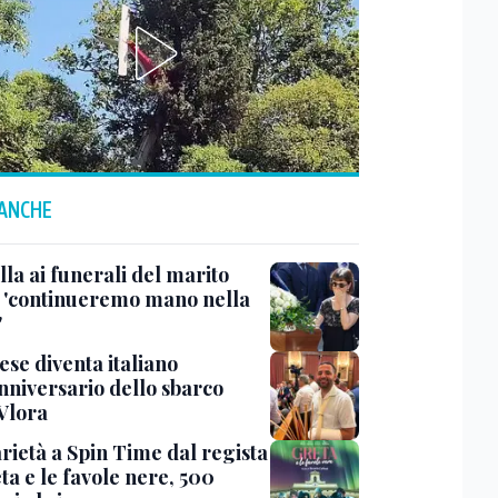
 ANCHE
la ai funerali del marito
, 'continueremo mano nella
'
ese diventa italiano
anniversario dello sbarco
 Vlora
rietà a Spin Time dal regista
ta e le favole nere, 500