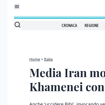
CRONACA
REGIONE
Home
Italia
Media Iran mos
Khamenei con 
Anche 'uccidere Bibi', invocando v