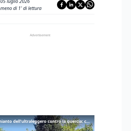
05 luglio 2026
meno di 1' di lettura
Lo schianto dell’ultraleggero contro la quercia: cosa è successo a Rivarotta