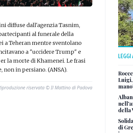
i diffuse dall'agenzia Tasnim,
artecipanti al funerale della
i a Teheran mentre sventolano
incitavano a "uccidere Trump" e
LEGGI
er la morte di Khamenei. Le frasi
se, non in persiano. (ANSA).
Roccel
Luigi
mano
Riproduzione riservata © Il Mattino di Padova
Alban
nell'
della
Solida
di Gre