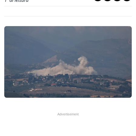
1
' di lettura