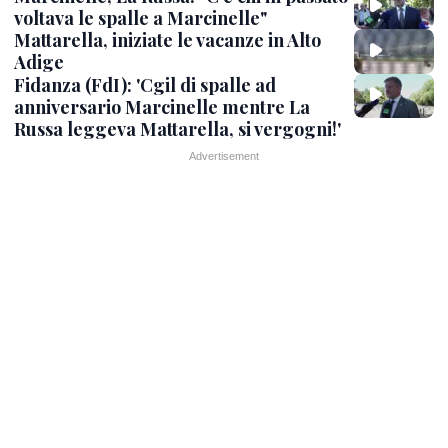
voltava le spalle a Marcinelle"
Mattarella, iniziate le vacanze in Alto
Adige
Fidanza (FdI): 'Cgil di spalle ad
anniversario Marcinelle mentre La
Russa leggeva Mattarella, si vergogni!'