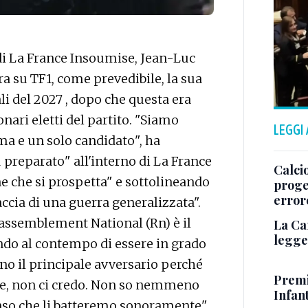
di La France Insoumise, Jean-Luc
 su TF1, come prevedibile, la sua
li del 2027 , dopo che questa era
nari eletti del partito. "Siamo
LEGGI
a e un solo candidato", ha
ù preparato" all'interno di La France
Calcio
e che si prospetta" e sottolineando
proget
error
accia di una guerra generalizzata".
assemblement National (Rn) è il
La Ca
legge 
ndo al contempo di essere in grado
no il principale avversario perché
Premi
e, non ci credo. Non so nemmeno
Infant
enso che li batteremo sonoramente",