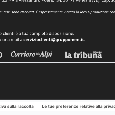
p.a. - Via Alessandro Poerio, 34, 30171 Venezia (VE). Cap. So
dei testi sono riservati. È espressamente vietata la loro riproduzione co
o clienti è a tua completa disposizione.
 una mail a
servizioclienti@grupponem.it
.
iva sulla raccolta
Le tue preferenze relative alla priva