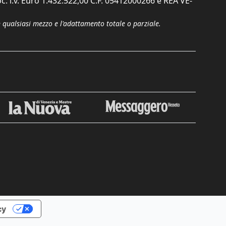
c. i.v. Euro 1.432.522,00 C.F. 05412000266 e REA VE-
n qualsiasi mezzo e l'adattamento totale o parziale.
Chiudi
cy