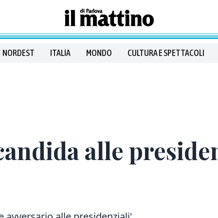
NORDEST
ITALIA
MONDO
CULTURA E SPETTACOLI
andida alle presiden
e avversario alle presidenziali'