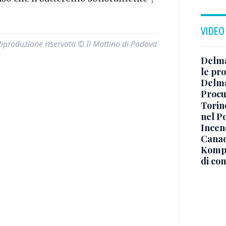
VIDEO
Riproduzione riservata © Il Mattino di Padova
Delma
le pro
Delma
Procur
Torino
nel P
Incend
Canad
Kompa
di co