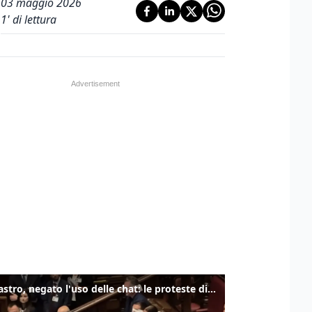
03 maggio 2026
1
' di lettura
Delmastro, negato l'uso delle chat: le proteste di Avs e M5s