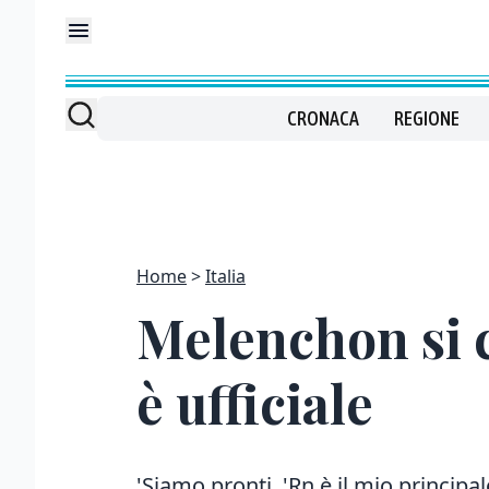
CRONACA
REGIONE
Home
Italia
Melenchon si c
è ufficiale
'Siamo pronti. 'Rn è il mio principal