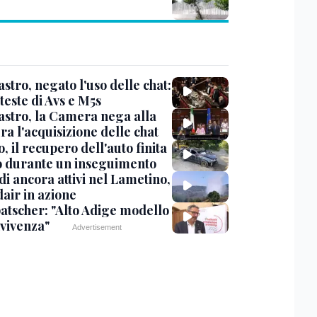
stro, negato l'uso delle chat:
teste di Avs e M5s
stro, la Camera nega alla
a l'acquisizione delle chat
, il recupero dell'auto finita
o durante un inseguimento
i ancora attivi nel Lametino,
air in azione
tscher: "Alto Adige modello
nvivenza"