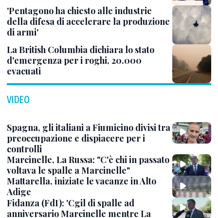
'Pentagono ha chiesto alle industrie
della difesa di accelerare la produzione
di armi'
La British Columbia dichiara lo stato
d'emergenza per i roghi, 20.000
evacuati
VIDEO
Spagna, gli italiani a Fiumicino divisi tra
preoccupazione e dispiacere per i
controlli
Marcinelle, La Russa: "C'è chi in passato
voltava le spalle a Marcinelle"
Mattarella, iniziate le vacanze in Alto
Adige
Fidanza (FdI): 'Cgil di spalle ad
anniversario Marcinelle mentre La