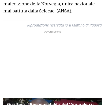
maledizione della Norvegia, unica nazionale
mai battuta dalla Selecao. (ANSA).
Riproduzione riservata © Il Mattino di Padova
Gualtieri: "Responsabilità del Viminale su Spin Time? La posizione dei partiti è nota"