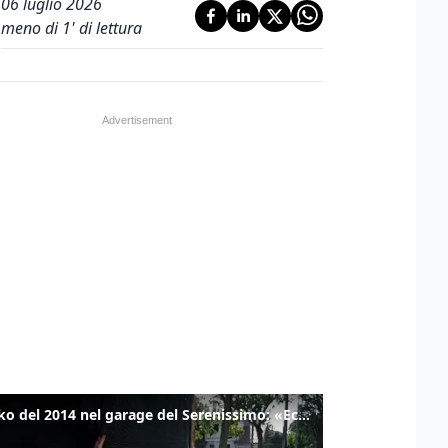
06 luglio 2026
meno di 1' di lettura
Il tanko del 2014 nel garage del Serenissimo: «Ecco come potevamo resistere per qualche giornata»