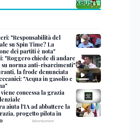
eri: "Responsabilità del
ale su Spin Time? La
one dei partiti è nota"
ni: "Roggero chiede di andare
i su norma anti-risarcimenti"
ranti, la frode denunciata
ccanici: "Acqua in gasolio e
na"
viene concessa la grazia
denziale
ra aiuta l'IA ad abbattere la
azia, progetto pilota in
o