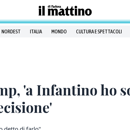
NORDEST
ITALIA
MONDO
CULTURA E SPETTACOLI
p, 'a Infantino ho so
cisione'
o detto di farlo"