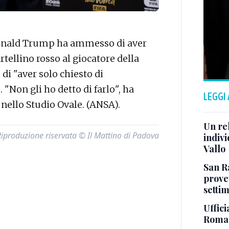
nald Trump ha ammesso di aver
rtellino rosso al giocatore della
i "aver solo chiesto di
 "Non gli ho detto di farlo", ha
LEGGI
nello Studio Ovale. (ANSA).
Un re
Riproduzione riservata © Il Mattino di Padova
indiv
Vallo
San R
provet
setti
Uffici
Roma: 