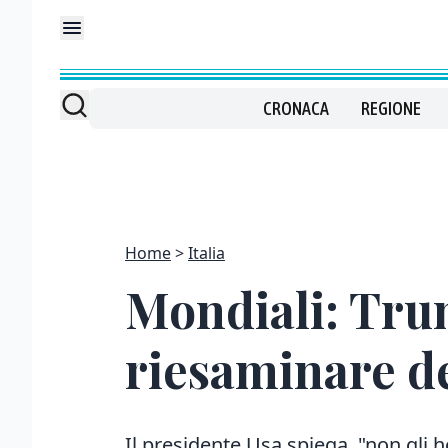
CRONACA
REGIONE
Home
Italia
Mondiali: Trum
riesaminare de
Il presidente Usa spiega, "non gli h