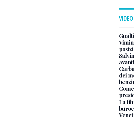
VIDEO
Gualti
Vimin
posizi
Salvi
avant
Carbu
dei me
benzi
Come 
presi
La fib
burocr
Venet