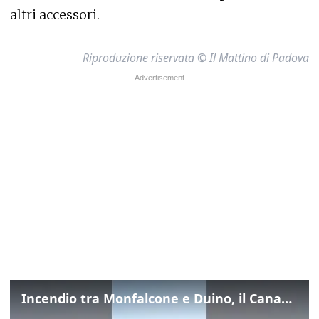
altri accessori.
Riproduzione riservata © Il Mattino di Padova
Incendio tra Monfalcone e Duino, il Canadair in azione per fermare le fiamme sul fronte dell’A4