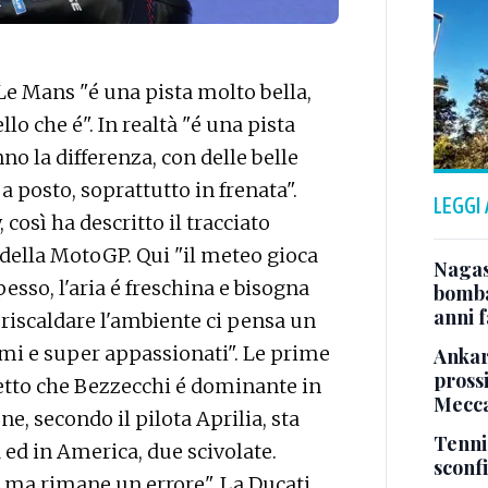
e Mans "é una pista molto bella,
llo che é". In realtà "é una pista
nno la differenza, con delle belle
a posto, soprattutto in frenata".
LEGGI
così ha descritto il tracciato
 della MotoGP. Qui "il meteo gioca
Nagas
sso, l'aria é freschina e bisogna
bomba
anni f
 riscaldare l'ambiente ci pensa un
simi e super appassionati". Le prime
Ankara
pross
tto che Bezzecchi é dominante in
Mecca
e, secondo il pilota Aprilia, sta
Tenni
 ed in America, due scivolate.
sconf
o, ma rimane un errore". La Ducati