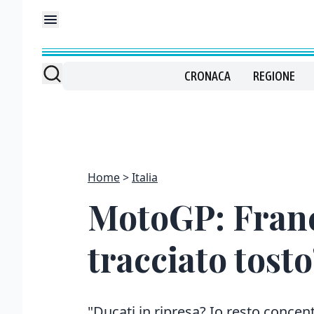
CRONACA
REGIONE
Home
Italia
MotoGP: Franc
tracciato tosto
"Ducati in ripresa? Io resto concen