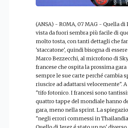
(ANSA) - ROMA, 07 MAG - Quella di L
vista da fuori sembra più facile di que
molto tosta, con tanti dettagli che fa
'staccatone', quindi bisogna di essere 
Marco Bezzecchi, al microfono di Sky, 
francese che ospita la prossima gara
sempre le sue carte perché cambia spe
riuscire ad adattarsi velocemente". A
"tifo fotonico. I francesi sono tantis
quattro tappe del mondiale hanno de
gara, meno nella sprint. La spiegazion
"negli errori commessi in Thailandia
Quello di Jerez é stato un po' divers