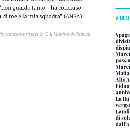
 "non guardo tanto - ha concluso
 di me e la mia squadra". (ANSA).
VIDEO
Riproduzione riservata © Il Mattino di Padova
Spagna
divisi
dispia
Marcin
passat
Marci
Mattar
Alto 
Fidanz
anniv
La Ru
vergo
Landi
di sol
dall'a