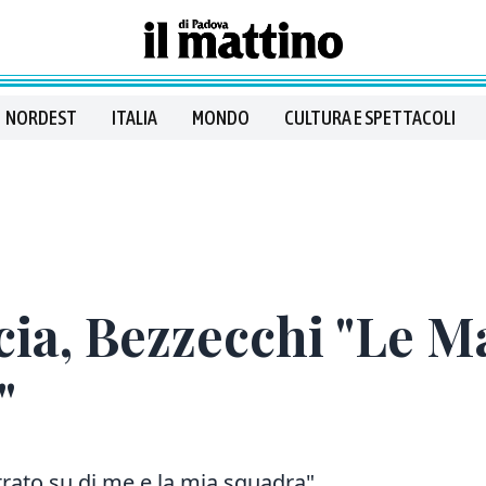
NORDEST
ITALIA
MONDO
CULTURA E SPETTACOLI
ia, Bezzecchi "Le M
"
trato su di me e la mia squadra"