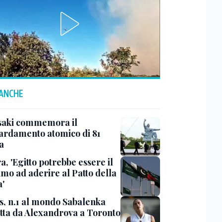
 ANCHE
aki commemora il
rdamento atomico di 81
a
, 'Egitto potrebbe essere il
imo ad aderire al Patto della
'
s, n.1 al mondo Sabalenka
itta da Alexandrova a Toronto