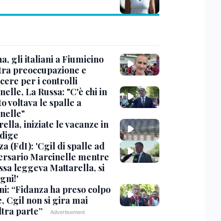
, gli italiani a Fiumicino
 tra preoccupazione e
cere per i controlli
elle, La Russa: "C'è chi in
o voltava le spalle a
nelle"
ella, iniziate le vacanze in
Adige
a (FdI): 'Cgil di spalle ad
ersario Marcinelle mentre
ssa leggeva Mattarella, si
gni!'
ni: “Fidanza ha preso colpo
e, Cgil non si gira mai
ltra parte”