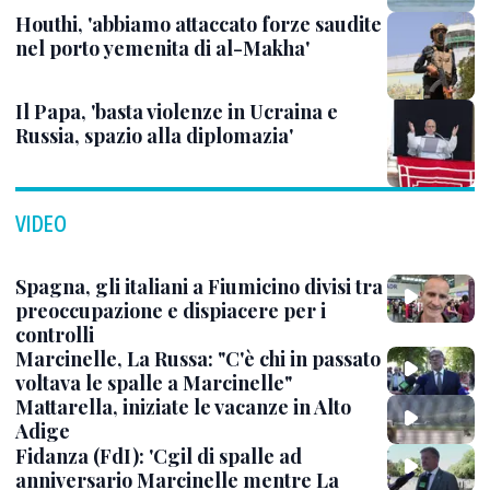
Houthi, 'abbiamo attaccato forze saudite
nel porto yemenita di al-Makha'
Il Papa, 'basta violenze in Ucraina e
Russia, spazio alla diplomazia'
VIDEO
Spagna, gli italiani a Fiumicino divisi tra
preoccupazione e dispiacere per i
controlli
Marcinelle, La Russa: "C'è chi in passato
voltava le spalle a Marcinelle"
Mattarella, iniziate le vacanze in Alto
Adige
Fidanza (FdI): 'Cgil di spalle ad
anniversario Marcinelle mentre La