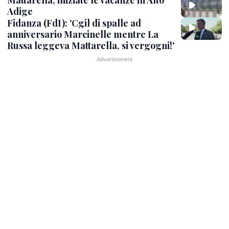
Mattarella, iniziate le vacanze in Alto
Adige
Fidanza (FdI): 'Cgil di spalle ad
anniversario Marcinelle mentre La
Russa leggeva Mattarella, si vergogni!'